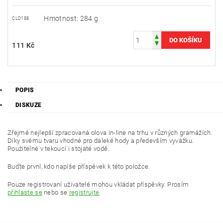
Hmotnost: 284 g
CLD188
111 Kč
POPIS
DISKUZE
Zřejmě nejlepší zpracovaná olova in-line na trhu v různých gramážích.
Díky svému tvaru vhodné pro daleké hody a především vyvážku.
Použitelné v tekoucí i stojaté vodě.
Buďte první, kdo napíše příspěvek k této položce.
Pouze registrovaní uživatelé mohou vkládat příspěvky. Prosím
přihlaste se
nebo se
registrujte
.