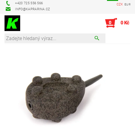
+420 725 556 566
CZK
EUR
INFO@KAPRARINA.CZ
0
0 Kč