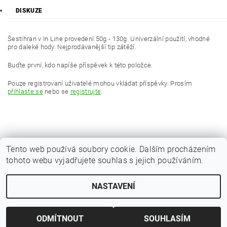
DISKUZE
Šestihran v In Line provedení 50g - 130g. Univerzální použití, vhodné
pro daleké hody. Nejprodávanější tip zátěží.
Buďte první, kdo napíše příspěvek k této položce.
Pouze registrovaní uživatelé mohou vkládat příspěvky. Prosím
přihlaste se
nebo se
registrujte
.
Tento web používá soubory cookie. Dalším procházením
tohoto webu vyjadřujete souhlas s jejich používáním.
|
Zboží.cz
Heureka.cz
NASTAVENÍ
Upravit nastavení cookies
2026 © Kaprařina.cz, všechna práva vyhrazena
Vytvořil Shoptet
ODMÍTNOUT
SOUHLASÍM