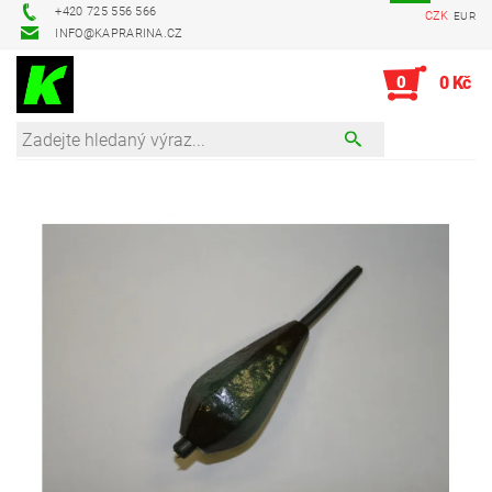
+420 725 556 566
CZK
EUR
INFO@KAPRARINA.CZ
0
0 Kč