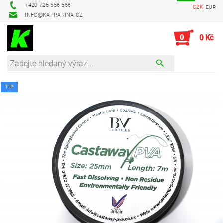
+420 725 556 566
CZK
EUR
INFO@KAPRARINA.CZ
0
0 Kč
TIP