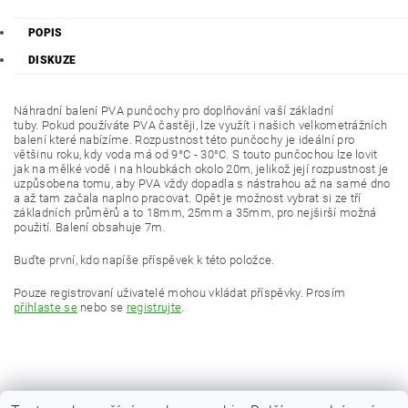
POPIS
DISKUZE
Náhradní balení PVA punčochy pro doplňování vaší základní
tuby. Pokud používáte PVA častěji, lze využít i našich velkometrážních
balení které nabízíme. Rozpustnost této punčochy je ideální pro
většinu roku, kdy voda má od 9°C - 30°C. S touto punčochou lze lovit
jak na mělké vodě i na hloubkách okolo 20m, jelikož její rozpustnost je
uzpůsobena tomu, aby PVA vždy dopadla s nástrahou až na samé dno
a až tam začala naplno pracovat. Opět je možnost vybrat si ze tří
základních průměrů a to 18mm, 25mm a 35mm, pro nejširší možná
použití. Balení obsahuje 7m.
Buďte první, kdo napíše příspěvek k této položce.
Pouze registrovaní uživatelé mohou vkládat příspěvky. Prosím
přihlaste se
nebo se
registrujte
.