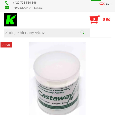
+420 725 556 566
CZK
EUR
INFO@KAPRARINA.CZ
0
0 Kč
AKCE