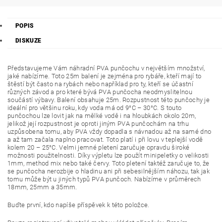
POPIS
DISKUZE
Představujeme Vám náhradní PVA punčochu v největším množství,
jaké nabízíme. Toto 25m balení je zejména pro rybáře, kteří mají to
štěstí být často na rybách nebo například pro ty, kteří se účastní
různých závod a pro které bývá PVA punčocha neodmyslitelnou
součástí výbavy. Balení obsahuje 25m. Rozpustnost této punčochy je
ideální pro většinu roku, kdy voda má od 9°C – 30°C. S touto
punčochou lze lovit jak na mělké vodě i na hloubkách okolo 20m,
jelikož její rozpustnost je oproti jiným PVA punčochám na trhu
uzpůsobena tomu, aby PVA vždy dopadla s návnadou až na samé dno
a až tam začala naplno pracovat. Toto platí i při lovu v teplejší vodě
kolem 20 – 25°C. Velmi jemné pletení zaručuje opravdu široké
možnosti použitelnosti. Díky výpletu lze použít minipeletky o velikosti
1mm, method mix nebo také červy. Toto pletení taktéž zaručuje to, že
se punčocha nerozbije o hladinu ani při sebesilnějším náhozu, tak jak
tomu může být u jiných typů PVA punčoch. Nabízíme v průměrech
18mm, 25mm a 35mm.
Buďte první, kdo napíše příspěvek k této položce.