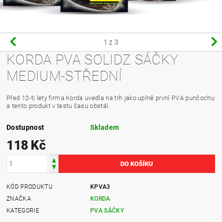
1
z 3
KORDA PVA SOLIDZ SÁČKY
MEDIUM-STŘEDNÍ
Před 12-ti lety firma Korda uvedla na trh jako uplně první PVA punčochu
a tento produkt v testu času obstál.
Dostupnost
Skladem
118 Kč
KÓD PRODUKTU
KPVA3
ZNAČKA
KORDA
KATEGORIE
PVA SÁČKY