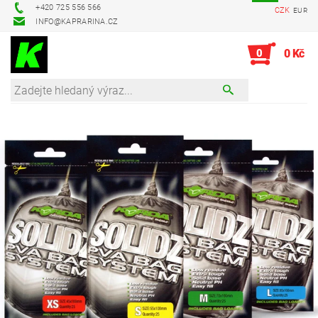
+420 725 556 566
CZK
EUR
INFO@KAPRARINA.CZ
0
0 Kč