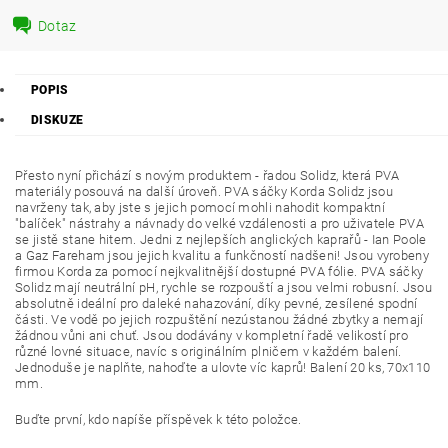
Dotaz
POPIS
DISKUZE
Přesto nyní přichází s novým produktem - řadou Solidz, která PVA
materiály posouvá na další úroveň. PVA sáčky Korda Solidz jsou
navrženy tak, aby jste s jejich pomocí mohli nahodit kompaktní
"balíček" nástrahy a návnady do velké vzdálenosti a pro uživatele PVA
se jistě stane hitem. Jedni z nejlepších anglických kaprařů - Ian Poole
a Gaz Fareham jsou jejich kvalitu a funkčností nadšeni! Jsou vyrobeny
firmou Korda za pomocí nejkvalitnější dostupné PVA fólie. PVA sáčky
Solidz mají neutrální pH, rychle se rozpouští a jsou velmi robusní. Jsou
absolutně ideální pro daleké nahazování, díky pevné, zesílené spodní
části. Ve vodě po jejich rozpuštění nezústanou žádné zbytky a nemají
žádnou vůni ani chuť. Jsou dodávány v kompletní řadě velikostí pro
různé lovné situace, navíc s originálním plničem v každém balení.
Jednoduše je naplňte, nahoďte a ulovte víc kaprů! Balení 20 ks, 70x110
mm.
Buďte první, kdo napíše příspěvek k této položce.