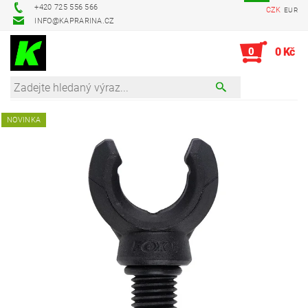
+420 725 556 566
CZK
EUR
INFO@KAPRARINA.CZ
0
0 Kč
NOVINKA