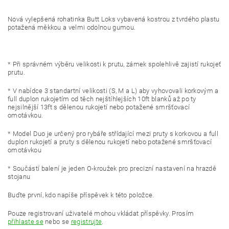
Nová vylepšená rohatinka Butt Loks vybavená kostrou z tvrdého plastu
potažená měkkou a velmi odolnou gumou.
* Při správném výběru velikosti k prutu, zámek spolehlivě zajistí rukojeť
prutu.
* V nabídce 3 standartní velikosti (S, M a L) aby vyhovovali korkovým a
full duplon rukojetím od těch nejštíhlejších 10ft blanků až po ty
nejsilnější 13ft s dělenou rukojetí nebo potažené smršťovací
omotávkou.
* Model Duo je určený pro rybáře střídající mezi pruty s korkovou a full
duplon rukojetí a pruty s dělenou rukojetí nebo potažené smršťovací
omotávkou
* Součástí balení je jeden O-kroužek pro precizní nastavení na hrazdě
stojanu
Buďte první, kdo napíše příspěvek k této položce.
Pouze registrovaní uživatelé mohou vkládat příspěvky. Prosím
přihlaste se
nebo se
registrujte
.