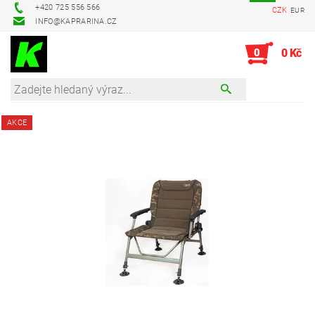
+420 725 556 566
CZK
EUR
INFO@KAPRARINA.CZ
0
0 Kč
AKCE