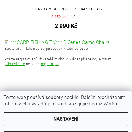
FOX RYBÁŘSKÉ KŘESLO R1 CAMO CHAIR
3 450 Kč
(–13 %)
2 990 Kč
***CARP FISHING TV*** R Series Camo Chairs
Buďte první, kdo napíše příspěvek k této položce.
Pouze registrovaní uživatelé mohou vkládat příspěvky. Prosím
přihlaste se
nebo se
registrujte
.
Tento web používá soubory cookie. Dalším procházením
tohoto webu vyjadřujete souhlas s jejich používáním.
|
Zboží.cz
Heureka.cz
NASTAVENÍ
Upravit nastavení cookies
2026 © Kaprařina.cz, všechna práva vyhrazena