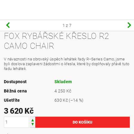
1
z 7
FOX RYBÁŘSKÉ KŘESLO R2
CAMO CHAIR
V návaznosti na obrovský úspěch lehátek řady R–Series Camo, jsme
byli doslova zaplaveni žádostmi o křesla, které by doplňovaly přávě tuto
řadu lehátek.
Dostupnost
Skladem
Běžná cena
4 250 Kč
Ušetříte
630 Kč
(–14 %)
3 620 Kč