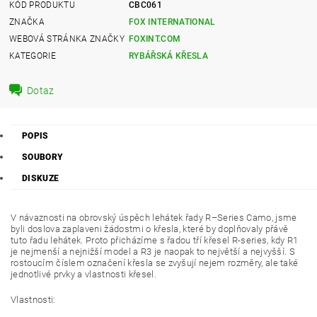
KÓD PRODUKTU
CBC061
ZNAČKA
FOX INTERNATIONAL
WEBOVÁ STRÁNKA ZNAČKY
FOXINT.COM
KATEGORIE
RYBÁŘSKÁ KŘESLA
Dotaz
POPIS
SOUBORY
DISKUZE
V návaznosti na obrovský úspěch lehátek řady R–Series Camo, jsme
byli doslova zaplaveni žádostmi o křesla, které by doplňovaly přávě
tuto řadu lehátek. Proto přicházíme s řadou tří křesel R-series, kdy R1
je nejmenší a nejnižší model a R3 je naopak to největší a nejvyšší. S
rostoucím číslem označení křesla se zvyšují nejem rozměry, ale také
jednotlivé prvky a vlastnosti křesel.
Vlastnosti: