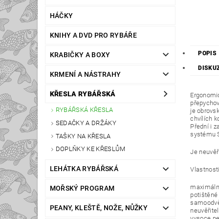
HÁČKY
KNIHY A DVD PRO RYBÁŘE
POPIS
KRABIČKY A BOXY
DISKU
KRMENÍ A NÁSTRAHY
KŘESLA RYBÁŘSKÁ
Ergonomic
přepychov
RYBÁŘSKÁ KŘESLA
je obrovs
chvílích k
SEDAČKY A DRŽÁKY
Přední i 
systému S
TAŠKY NA KŘESLA
DOPLŇKY KE KŘESLŮM
Je neuvěři
LEHÁTKA RYBÁŘSKÁ
Vlastnost
maximální
MOŘSKÝ PROGRAM
potištěné
samoodvět
PEANY, KLEŠTĚ, NOŽE, NŮŽKY
neuvěřite
vysoce pe