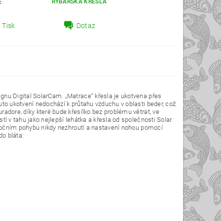
E
RYBÁŘSKÁ KŘESLA
Tisk
Dotaz
gnu Digital SolarCam. „Matrace“ křesla je ukotvena přes
to ukotvení nedochází k průtahu vzduchu v oblasti beder, což
adore, díky které bude křesílko bez problému větrat, ve
í v tahu jako nejlepší lehátka a křesla od společnosti Solar.
i bočním pohybu nikdy nezhroutí a nastavení nohou pomocí
o bláta.