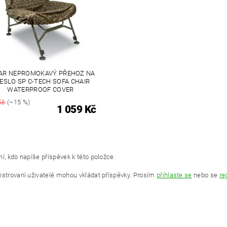
AR NEPROMOKAVÝ PŘEHOZ NA
ESLO SP C-TECH SOFA CHAIR
WATERPROOF COVER
Kč
(–15 %)
1 059 Kč
í, kdo napíše příspěvek k této položce.
istrovaní uživatelé mohou vkládat příspěvky. Prosím
přihlaste se
nebo se
re