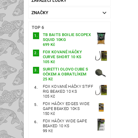
ZAVÁŽECÍ LOĎKY
ZNAČKY
TOP 6
TB BAITS BOILIE SCOPEX
SQUID 10KG
699 Kč
FOX KOVANÉ HÁČKY
CURVE SHORT 10 KS
105 Kč
SURETTI OLOVO CUBE S
OČKEM A OBRATLÍKEM
25 Kč
FOX KOVANÉ HÁČKY STIFF
RIG BEAKED 10 KS
105 Kč
FOX HÁČKY EDGES WIDE
GAPE BEAKED 10KS
150 Kč
FOX HÁČKY WIDE GAPE
BEAKED 10 KS
99 Kč