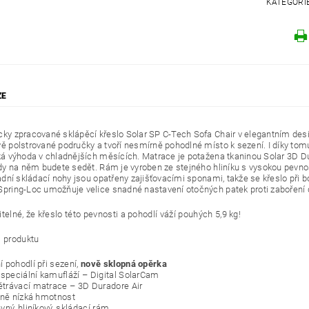
KATEGORI
ZE
ky zpracované sklápěcí křeslo Solar SP C-Tech Sofa Chair v elegantním desi
ě polstrované područky a tvoří nesmírně pohodlné místo k sezení. I díky tomu
ká výhoda v chladnějších měsících. Matrace je potažena tkaninou Solar 3D Dur
dy na něm budete sedět. Rám je vyroben ze stejného hliníku s vysokou pevnost
zadní skládací nohy jsou opatřeny zajišťovacími sponami, takže se křeslo př
pring-Loc umožňuje velice snadné nastavení otočných patek proti zaboření d
telné, že křeslo této pevnosti a pohodlí váží pouhých 5,9 kg!
i produktu
 pohodlí při sezení,
nově sklopná opěrka
 speciální kamufláží – Digital SolarCam
rávací matrace – 3D Duradore Air
lně nízká hmotnost
vný, hliníkový, skládací rám