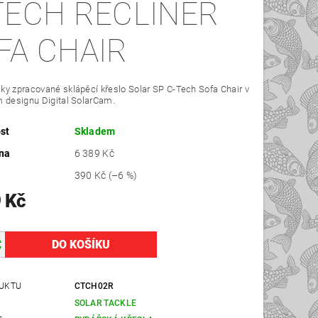
TECH RECLINER
FA CHAIR
y zpracované sklápěcí křeslo Solar SP C-Tech Sofa Chair v
 designu Digital SolarCam.
st
Skladem
na
6 389 Kč
390 Kč
(–6 %)
 Kč
UKTU
CTCH02R
SOLAR TACKLE