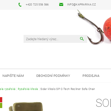
+420 725 556 566
INFO@KAPRARINA.CZ
NAPIŠTE NÁM
OBCHODNÍ PODMÍNKY
PRODEJNA
sla rybářská
Rybářská křesla
Solar křeslo SP C-Tech Recliner Sofa Chair
SO
A