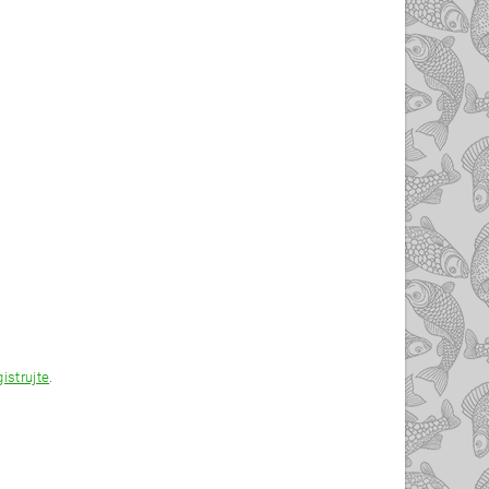
gistrujte
.