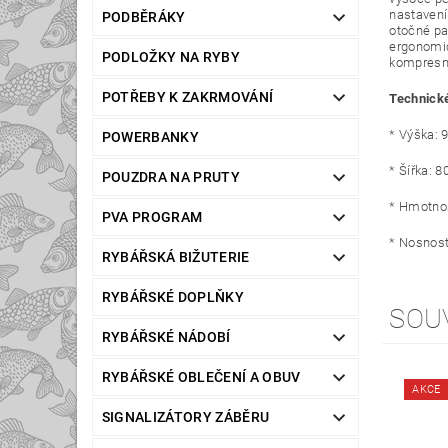
nastaven
PODBĚRÁKY
otočné pa
ergonomic
PODLOŽKY NA RYBY
kompresní
POTŘEBY K ZAKRMOVÁNÍ
Technick
* Výška:
POWERBANKY
* Šířka: 
POUZDRA NA PRUTY
* Hmotnos
PVA PROGRAM
* Nosnost
RYBÁŘSKÁ BIŽUTERIE
RYBÁŘSKÉ DOPLŇKY
SOU
RYBÁŘSKÉ NÁDOBÍ
RYBÁŘSKÉ OBLEČENÍ A OBUV
AKCE
SIGNALIZÁTORY ZÁBĚRU