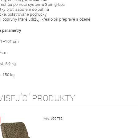
í nohou pomocí systému Spring-Loc
tky proti zaboření do bahna
ké, polstrované područky
 popruhy, které udržují křeslo při přepravě složené
é parametry
 91–101 cm
80 cm
t: 5,9 kg
: 150 kg
VISEJÍCÍ PRODUKTY
Kód:
LGCT32