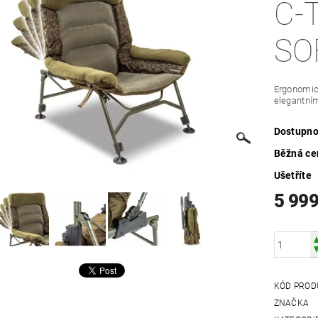
C-
SO
Ergonomick
elegantním
Dostupno
Běžná ce
Ušetříte
5 999
KÓD PROD
ZNAČKA