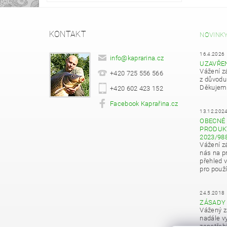
KONTAKT
NOVINK
16.4.2026
info
@
kaprarina.cz
UZAVŘE
Vážení z
+420 725 556 566
z důvodu
Děkujeme
+420 602 423 152
Facebook Kaprařina.cz
13.12.202
OBECNÉ 
PRODUKT
2023/98
Vážení z
nás na pr
přehled 
pro použí
24.5.2018
ZÁSADY
Vážený z
nadále vy
zapotřeb