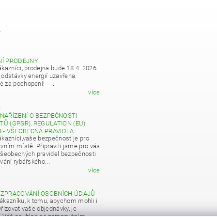
Y
NÍ PRODEJNY
ákazníci, prodejna bude 18.4. 2026
 odstávky energií uzavřena.
 za pochopení! ...
více
4
NAŘÍZENÍ O BEZPEČNOSTI
Ů (GPSR), REGULATION (EU)
8 - VŠEOBECNÁ PRAVIDLA
ákazníci,vaše bezpečnost je pro
vním místě. Připravili jsme pro vás
všeobecných pravidel bezpečnosti
vání rybářského...
více
 ZPRACOVÁNÍ OSOBNÍCH ÚDAJŮ
ákazníku, k tomu, abychom mohli i
řizovat vaše objednávky, je
í Váš souhlas se zpracováním