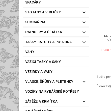
SPACÁKY
STOJANY A VIDLIČKY
SUMCAŘINA
SWINGERY A ČÍHÁTKA
SOL
KŘ
TAŠKY, BATOHY A POUZDRA
1 260 
VÁHY
VÁŽÍCÍ TAŠKY A SAKY
VEZÍRKY A VAKY
Buďte prvn
VLASCE, ŠŇŮRY A PLETENKY
Pouze reg
VOZÍKY NA RYBÁŘSKÉ POTŘEBY
ZÁTĚŽE A KRMÍTKA