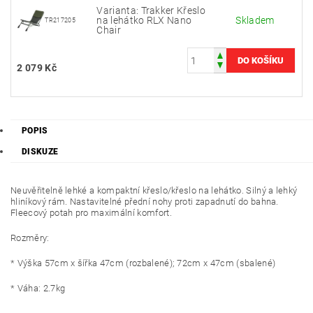
Varianta: Trakker Křeslo
na lehátko RLX Nano
Skladem
TR217205
Chair
2 079 Kč
POPIS
DISKUZE
Neuvěřitelně lehké a kompaktní křeslo/křeslo na lehátko. Silný a lehký
hliníkový rám. Nastavitelné přední nohy proti zapadnutí do bahna.
Fleecový potah pro maximální komfort.
Rozměry:
* Výška 57cm x šířka 47cm (rozbalené); 72cm x 47cm (sbalené)
* Váha: 2.7kg