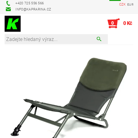
+420 725 556 566
CZK
EUR
INFO@KAPRARINA.CZ
0
0 Kč