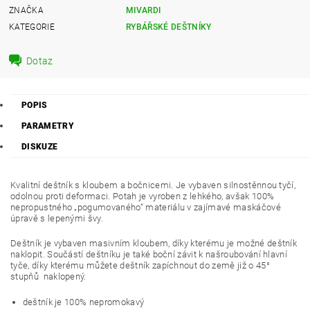
ZNAČKA
MIVARDI
KATEGORIE
RYBÁŘSKÉ DEŠTNÍKY
Dotaz
POPIS
PARAMETRY
DISKUZE
Kvalitní deštník s kloubem a bočnicemi. Je vybaven silnostěnnou tyčí,
odolnou proti deformaci. Potah je vyroben z lehkého, avšak 100%
nepropustného „pogumovaného“ materiálu v zajímavé maskáčové
úpravě s lepenými švy.
Deštník je vybaven masivním kloubem, díky kterému je možné deštník
naklopit. Součástí deštníku je také boční závit k našroubování hlavní
tyče, díky kterému můžete deštník zapíchnout do země již o 45°
stupňů naklopený.
deštník je 100% nepromokavý