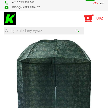
+420 725 556 566
CZK
EUR
INFO@KAPRARINA.CZ
0
0 Kč