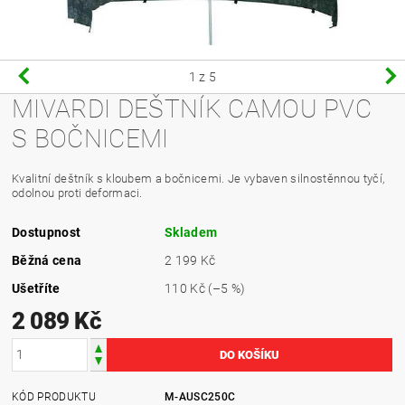
1
z 5
MIVARDI DEŠTNÍK CAMOU PVC
S BOČNICEMI
Kvalitní deštník s kloubem a bočnicemi. Je vybaven silnostěnnou tyčí,
odolnou proti deformaci.
Dostupnost
Skladem
Běžná cena
2 199 Kč
Ušetříte
110 Kč
(–5 %)
2 089 Kč
KÓD PRODUKTU
M-AUSC250C