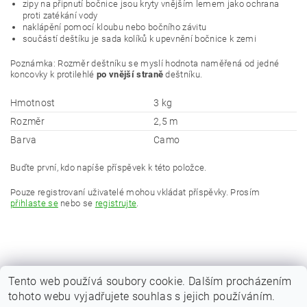
zipy na připnutí bočnice jsou kryty vnějším lemem jako ochrana
proti zatékání vody
naklápění pomocí kloubu nebo bočního závitu
součástí deštíku je sada kolíků k upevnění bočnice k zemi
Poznámka: Rozměr deštníku se myslí hodnota naměřená od jedné
koncovky k protilehlé
po vnější straně
deštníku.
Hmotnost
3 kg
Rozměr
2,5 m
Barva
Camo
Buďte první, kdo napíše příspěvek k této položce.
Pouze registrovaní uživatelé mohou vkládat příspěvky. Prosím
přihlaste se
nebo se
registrujte
.
Tento web používá soubory cookie. Dalším procházením
tohoto webu vyjadřujete souhlas s jejich používáním.
|
Zboží.cz
Heureka.cz