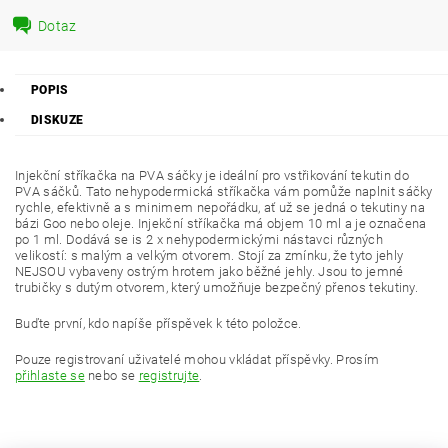
Dotaz
POPIS
DISKUZE
Injekční stříkačka na PVA sáčky je ideální pro vstřikování tekutin do
PVA sáčků. Tato nehypodermická stříkačka vám pomůže naplnit sáčky
rychle, efektivně a s minimem nepořádku, ať už se jedná o tekutiny na
bázi Goo nebo oleje. Injekční stříkačka má objem 10 ml a je označena
po 1 ml. Dodává se is 2 x nehypodermickými nástavci různých
velikostí: s malým a velkým otvorem. Stojí za zmínku, že tyto jehly
NEJSOU vybaveny ostrým hrotem jako běžné jehly. Jsou to jemné
trubičky s dutým otvorem, který umožňuje bezpečný přenos tekutiny.
Buďte první, kdo napíše příspěvek k této položce.
Pouze registrovaní uživatelé mohou vkládat příspěvky. Prosím
přihlaste se
nebo se
registrujte
.