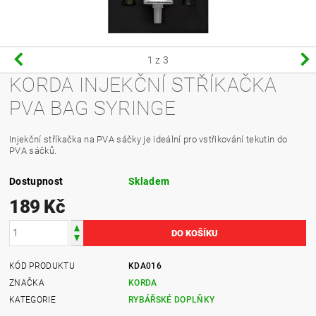
1
z 3
KORDA INJEKČNÍ STŘÍKAČKA
PVA BAG SYRINGE
Injekční stříkačka na PVA sáčky je ideální pro vstřikování tekutin do
PVA sáčků.
Dostupnost
Skladem
189 Kč
KÓD PRODUKTU
KDA016
ZNAČKA
KORDA
KATEGORIE
RYBÁŘSKÉ DOPLŇKY