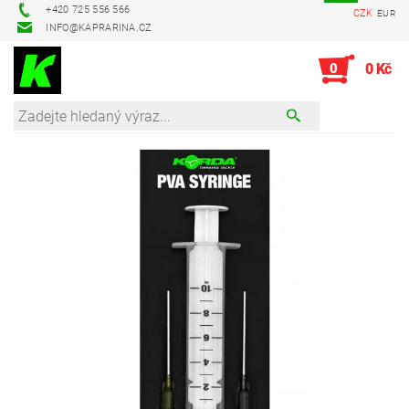
+420 725 556 566
CZK
EUR
INFO@KAPRARINA.CZ
0
0 Kč