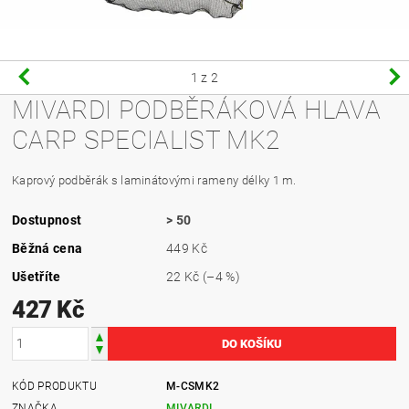
1
z 2
MIVARDI PODBĚRÁKOVÁ HLAVA
CARP SPECIALIST MK2
Kaprový podběrák s laminátovými rameny délky 1 m.
Dostupnost
> 50
Běžná cena
449 Kč
Ušetříte
22 Kč
(–4 %)
427 Kč
KÓD PRODUKTU
M-CSMK2
ZNAČKA
MIVARDI