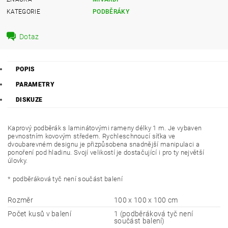
KATEGORIE
PODBĚRÁKY
Dotaz
POPIS
PARAMETRY
DISKUZE
Kaprový podběrák s laminátovými rameny délky 1 m. Je vybaven
pevnostním kovovým středem. Rychleschnoucí síťka ve
dvoubarevném designu je přizpůsobena snadnější manipulaci a
ponoření pod hladinu. Svojí velikostí je dostačující i pro ty největší
úlovky.
* podběráková tyč není součást balení
Rozměr
100 x 100 x 100 cm
Počet kusů v balení
1 (podběráková tyč není
součást balení)