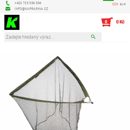
+420 725 556 566
CZK
EUR
INFO@KAPRARINA.CZ
0
0 Kč