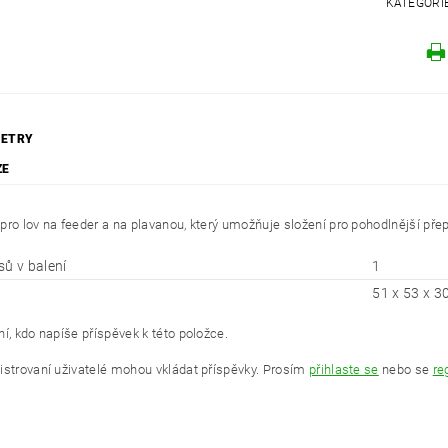
KATEGORI
ETRY
ZE
pro lov na feeder a na plavanou, který umožňuje složení pro pohodlnější přep
sů v balení
1
51 x 53 x 3
í, kdo napíše příspěvek k této položce.
istrovaní uživatelé mohou vkládat příspěvky. Prosím
přihlaste se
nebo se
re