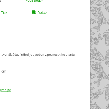
E
PODBĚRÁKY
Tisk
Dotaz
ravu. Skládací střed je vyroben z pevnostního plastu.
0 cm
gistrujte
.