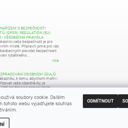
Y
4
NAŘÍZENÍ O BEZPEČNOSTI
Ů (GPSR), REGULATION (EU)
8 - VŠEOBECNÁ PRAVIDLA
ákazníci,vaše bezpečnost je pro
vním místě. Připravili jsme pro vás
všeobecných pravidel bezpečnosti
vání rybářského...
více
 ZPRACOVÁNÍ OSOBNÍCH ÚDAJŮ
ákazníku, k tomu, abychom mohli i
řizovat vaše objednávky, je
í Váš souhlas se zpracováním
 údajů pro obchodní účely...
oužívá soubory cookie. Dalším
více
ODMÍTNOUT
S
 tohoto webu vyjadřujete souhlas
|
Zboží.cz
Heureka.cz
užíváním.
NÍ
ní cookies