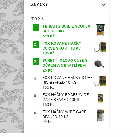
ZNAČKY
TOP 6
TB BAITS BOILIE SCOPEX
SQUID 10KG
699 Kč
FOX KOVANÉ HÁČKY
CURVE SHORT 10 KS
105 Kč
SURETTI OLOVO CUBE S
OČKEM A OBRATLÍKEM
25 Kč
FOX KOVANÉ HÁČKY STIFF
RIG BEAKED 10 KS
105 Kč
FOX HÁČKY EDGES WIDE
GAPE BEAKED 10KS
150 Kč
FOX HÁČKY WIDE GAPE
BEAKED 10 KS
99 Kč