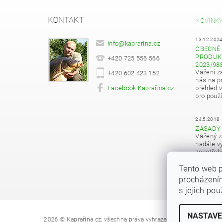
KONTAKT
NOVINK
13.12.202
info
@
kaprarina.cz
OBECNÉ 
PRODUKT
+420 725 556 566
2023/98
Vážení z
+420 602 423 152
nás na pr
Facebook Kaprařina.cz
přehled 
pro použí
24.5.2018
ZÁSADY
Vážený z
nadále vy
zapotřeb
osobních
Tento web p
procházením
s jejich po
NASTAVE
Upravit nastave
2026 © Kaprařina.cz, všechna práva vyhrazena