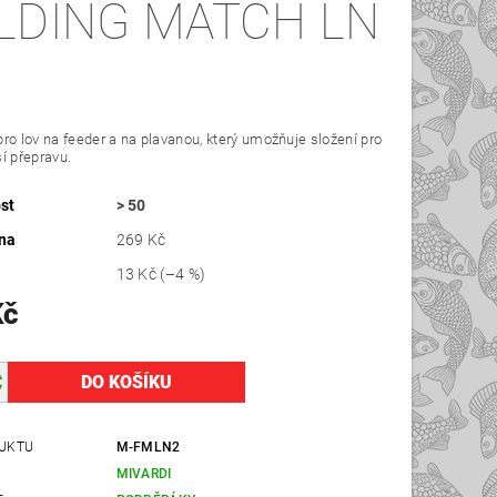
LDING MATCH LN
ro lov na feeder a na plavanou, který umožňuje složení pro
í přepravu.
st
> 50
na
269 Kč
13 Kč
(–4 %)
Kč
UKTU
M-FMLN2
MIVARDI