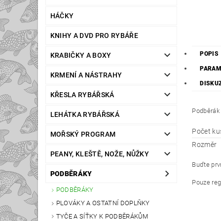
HÁČKY
KNIHY A DVD PRO RYBÁŘE
POPIS
KRABIČKY A BOXY
PARAM
KRMENÍ A NÁSTRAHY
DISKU
KŘESLA RYBÁŘSKÁ
Podběrák 
LEHÁTKA RYBÁŘSKÁ
Počet ku
MOŘSKÝ PROGRAM
Rozměr
PEANY, KLEŠTĚ, NOŽE, NŮŽKY
Buďte prvn
PODBĚRÁKY
Pouze reg
PODBĚRÁKY
PLOVÁKY A OSTATNÍ DOPLŇKY
TYČE A SÍŤKY K PODBĚRÁKŮM