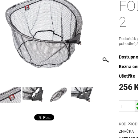
FO
2
Podběrák p
pohodlnějš
Dostupno
Běžná ce
Ušetříte
256 
KÓD PROD
ZNAČKA