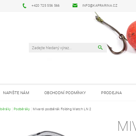
+420 725 556 566
INFO@KAPRARINA.CZ
NAPIŠTE NÁM
OBCHODNÍ PODMÍNKY
PRODEJNA
běráky
Podběráky
Mivardi podběrák Folding Match LN 2
MI