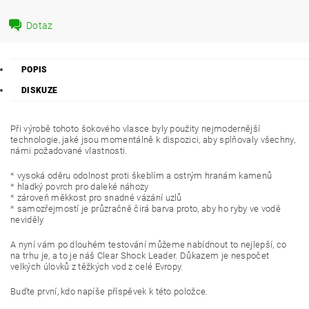
Dotaz
POPIS
DISKUZE
Při výrobě tohoto šokového vlasce byly použity nejmodernější
technologie, jaké jsou momentálně k dispozici, aby splňovaly všechny,
námi požadované vlastnosti.
* vysoká oděru odolnost proti škeblím a ostrým hranám kamenů
* hladký povrch pro daleké náhozy
* zároveň měkkost pro snadné vázání uzlů
* samozřejmostí je průzračně čirá barva proto, aby ho ryby ve vodě
neviděly
A nyní vám po dlouhém testování můžeme nabídnout to nejlepší, co
na trhu je, a to je náš Clear Shock Leader. Důkazem je nespočet
velkých úlovků z těžkých vod z celé Evropy.
Buďte první, kdo napíše příspěvek k této položce.