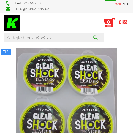
+420 725 556 566
CZK
EUR
INFO@KAPRARINA.CZ
0
0 Kč
TIP