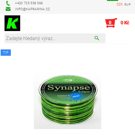
+420 725 556 566
CZK
EUR
INFO@KAPRARINA.CZ
0
0 Kč
TIP