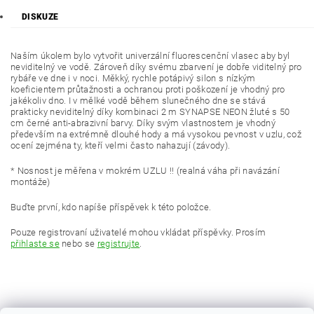
DISKUZE
Naším úkolem bylo vytvořit univerzální fluorescenční vlasec aby byl
neviditelný ve vodě. Zároveň díky svému zbarvení je dobře viditelný pro
rybáře ve dne i v noci. Měkký, rychle potápivý silon s nízkým
koeficientem průtažnosti a ochranou proti poškození je vhodný pro
jakékoliv dno. I v mělké vodě během slunečného dne se stává
prakticky neviditelný díky kombinaci 2 m SYNAPSE NEON žluté s 50
cm černé anti-abrazivní barvy. Díky svým vlastnostem je vhodný
především na extrémně dlouhé hody a má vysokou pevnost v uzlu, což
ocení zejména ty, kteří velmi často nahazují (závody).
* Nosnost je měřena v mokrém UZLU !! (realná váha při navázání
montáže)
Buďte první, kdo napíše příspěvek k této položce.
Pouze registrovaní uživatelé mohou vkládat příspěvky. Prosím
přihlaste se
nebo se
registrujte
.