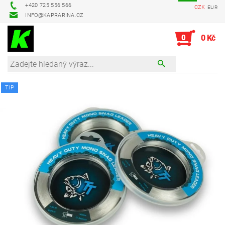
+420 725 556 566
CZK
EUR
INFO@KAPRARINA.CZ
0
0 Kč
TIP