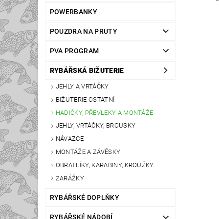
POWERBANKY
POUZDRA NA PRUTY
PVA PROGRAM
RYBÁŘSKÁ BIŽUTERIE
JEHLY A VRTÁČKY
BIŽUTERIE OSTATNÍ
HADIČKY, PŘEVLEKY A MONTÁŽE
JEHLY, VRTÁČKY, BROUSKY
NÁVAZCE
MONTÁŽE A ZÁVĚSKY
OBRATLÍKY, KARABINY, KROUŽKY
ZARÁŽKY
RYBÁŘSKÉ DOPLŇKY
RYBÁŘSKÉ NÁDOBÍ