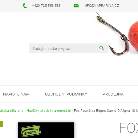
+420 725 556 566
INFO@KAPRARINA.CZ
NAPIŠTE NÁM
OBCHODNÍ PODMÍNKY
PRODEJNA
ářská bižuterie
Hadičky, převleky a montáže
Fox Rovnátka Edges Camo D-Aligna 10 k
FO
A