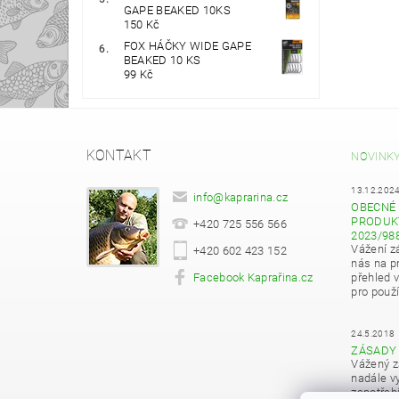
GAPE BEAKED 10KS
150 Kč
FOX HÁČKY WIDE GAPE
BEAKED 10 KS
99 Kč
KONTAKT
NOVINK
13.12.202
info
@
kaprarina.cz
OBECNÉ 
PRODUKT
+420 725 556 566
2023/98
Vážení z
+420 602 423 152
nás na pr
Facebook Kaprařina.cz
přehled 
pro použí
24.5.2018
ZÁSADY
Vážený z
nadále vy
zapotřeb