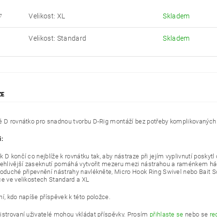
Velikost: XL
Skladem
7
Velikost: Standard
Skladem
ZE
é D rovnátko pro snadnou tvorbu D-Rig montáží bez potřeby komplikovaných 
i:
 D končí co nejblíže k rovnátku tak, aby nástraze při jejím vyplivnutí poskytl
lehlivější zaseknutí pomáhá vytvořit mezeru mezi nástrahou a raménkem h
noduché připevnění nástrahy navlékněte, Micro Hook Ring Swivel nebo Bait 
ce ve velikostech Standard a XL
í, kdo napíše příspěvek k této položce.
istrovaní uživatelé mohou vkládat příspěvky. Prosím
přihlaste se
nebo se
re