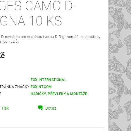
GES CAMO D-
IGNA 10 KS
 D rovnátko pro snadnou tvorbu D-Rig montáží bez potřeby
aných uzlů.
Kč
FOX INTERNATIONAL
TRÁNKA ZNAČKY
FOXINT.COM
E
HADIČKY, PŘEVLEKY A MONTÁŽE
Tisk
Dotaz