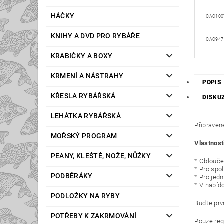
HÁČKY
CAC100
KNIHY A DVD PRO RYBÁŘE
CAC947
KRABIČKY A BOXY
KRMENÍ A NÁSTRAHY
POPIS
KŘESLA RYBÁŘSKÁ
DISKU
LEHÁTKA RYBÁŘSKÁ
Připraven
MOŘSKÝ PROGRAM
Vlastnost
PEANY, KLEŠTĚ, NOŽE, NŮŽKY
* Oblouček
* Pro spo
PODBĚRÁKY
* Pro jed
* V nabíd
PODLOŽKY NA RYBY
Buďte prvn
POTŘEBY K ZAKRMOVÁNÍ
Pouze reg