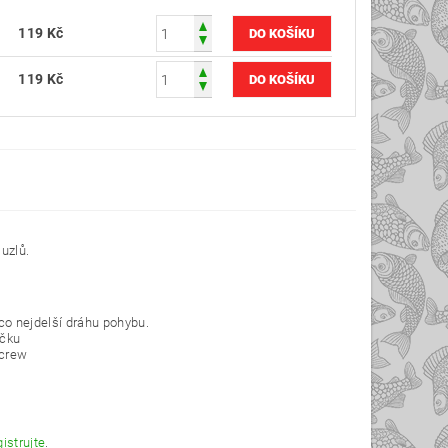
119 Kč
119 Kč
uzlů.
 co nejdelší dráhu pohybu.
áčku
Screw
gistrujte
.