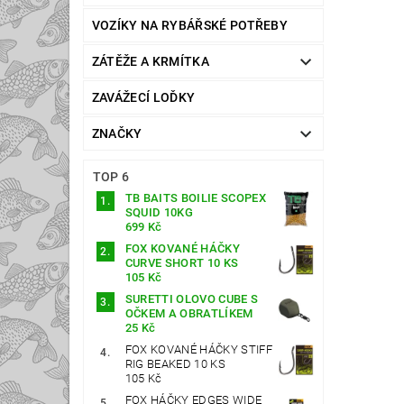
VOZÍKY NA RYBÁŘSKÉ POTŘEBY
ZÁTĚŽE A KRMÍTKA
ZAVÁŽECÍ LOĎKY
ZNAČKY
TOP 6
TB BAITS BOILIE SCOPEX
SQUID 10KG
699 Kč
FOX KOVANÉ HÁČKY
CURVE SHORT 10 KS
105 Kč
SURETTI OLOVO CUBE S
OČKEM A OBRATLÍKEM
25 Kč
FOX KOVANÉ HÁČKY STIFF
RIG BEAKED 10 KS
105 Kč
FOX HÁČKY EDGES WIDE