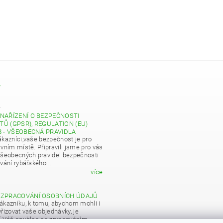
Y
4
NAŘÍZENÍ O BEZPEČNOSTI
Ů (GPSR), REGULATION (EU)
8 - VŠEOBECNÁ PRAVIDLA
ákazníci,vaše bezpečnost je pro
vním místě. Připravili jsme pro vás
všeobecných pravidel bezpečnosti
vání rybářského...
více
 ZPRACOVÁNÍ OSOBNÍCH ÚDAJŮ
ákazníku, k tomu, abychom mohli i
řizovat vaše objednávky, je
í Váš souhlas se zpracováním