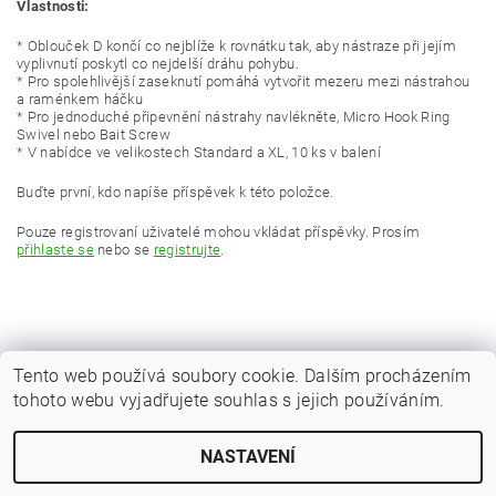
Vlastnosti:
* Oblouček D končí co nejblíže k rovnátku tak, aby nástraze při jejím
vyplivnutí poskytl co nejdelší dráhu pohybu.
* Pro spolehlivější zaseknutí pomáhá vytvořit mezeru mezi nástrahou
a raménkem háčku
* Pro jednoduché připevnění nástrahy navlékněte, Micro Hook Ring
Swivel nebo Bait Screw
* V nabídce ve velikostech Standard a XL, 10 ks v balení
Buďte první, kdo napíše příspěvek k této položce.
Pouze registrovaní uživatelé mohou vkládat příspěvky. Prosím
přihlaste se
nebo se
registrujte
.
Tento web používá soubory cookie. Dalším procházením
tohoto webu vyjadřujete souhlas s jejich používáním.
|
Zboží.cz
Heureka.cz
NASTAVENÍ
Upravit nastavení cookies
2026 © Kaprařina.cz, všechna práva vyhrazena