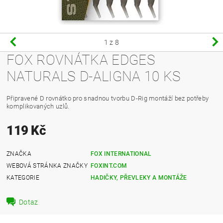
1
z 8
FOX ROVNÁTKA EDGES
NATURALS D-ALIGNA 10 KS
Připravené D rovnátko pro snadnou tvorbu D-Rig montáží bez potřeby
komplikovaných uzlů.
119 Kč
ZNAČKA
FOX INTERNATIONAL
WEBOVÁ STRÁNKA ZNAČKY
FOXINT.COM
KATEGORIE
HADIČKY, PŘEVLEKY A MONTÁŽE
Dotaz