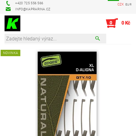
+420 725 556 566
CZK
EUR
INFO@KAPRARINA.CZ
0
0 Kč
NOVINKA