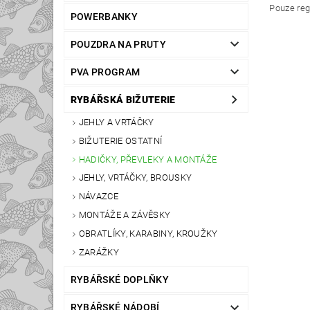
Pouze reg
POWERBANKY
POUZDRA NA PRUTY
PVA PROGRAM
RYBÁŘSKÁ BIŽUTERIE
JEHLY A VRTÁČKY
BIŽUTERIE OSTATNÍ
HADIČKY, PŘEVLEKY A MONTÁŽE
JEHLY, VRTÁČKY, BROUSKY
NÁVAZCE
MONTÁŽE A ZÁVĚSKY
OBRATLÍKY, KARABINY, KROUŽKY
ZARÁŽKY
RYBÁŘSKÉ DOPLŇKY
RYBÁŘSKÉ NÁDOBÍ