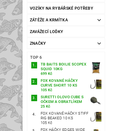
VOZÍKY NA RYBÁŘSKÉ POTŘEBY
ZÁTĚŽE A KRMÍTKA
ZAVÁŽECÍ LOĎKY
ZNAČKY
TOP 6
TB BAITS BOILIE SCOPEX
SQUID 10KG
699 Kč
FOX KOVANÉ HÁČKY
CURVE SHORT 10 KS
105 Kč
SURETTI OLOVO CUBE S
OČKEM A OBRATLÍKEM
25 Kč
FOX KOVANÉ HÁČKY STIFF
RIG BEAKED 10 KS
105 Kč
FOX HÁČKY EDGES WIDE