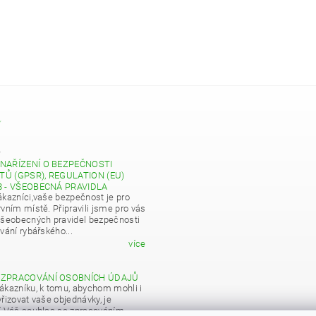
Y
4
NAŘÍZENÍ O BEZPEČNOSTI
Ů (GPSR), REGULATION (EU)
8 - VŠEOBECNÁ PRAVIDLA
ákazníci,vaše bezpečnost je pro
vním místě. Připravili jsme pro vás
všeobecných pravidel bezpečnosti
vání rybářského...
více
 ZPRACOVÁNÍ OSOBNÍCH ÚDAJŮ
ákazníku, k tomu, abychom mohli i
řizovat vaše objednávky, je
í Váš souhlas se zpracováním