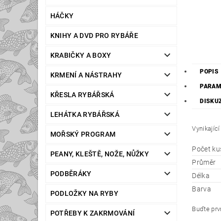
HÁČKY
KNIHY A DVD PRO RYBÁŘE
KRABIČKY A BOXY
POPIS
KRMENÍ A NÁSTRAHY
PARAM
KŘESLA RYBÁŘSKÁ
DISKU
LEHÁTKA RYBÁŘSKÁ
Vynikajíc
MOŘSKÝ PROGRAM
Počet ku
PEANY, KLEŠTĚ, NOŽE, NŮŽKY
Průměr
PODBĚRÁKY
Délka
Barva
PODLOŽKY NA RYBY
Buďte prvn
POTŘEBY K ZAKRMOVÁNÍ