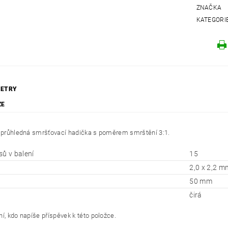
ZNAČKA
KATEGORI
ETRY
ZE
í průhledná smršťovací hadička s poměrem smrštění 3:1.
sů v balení
15
2,0 x 2,2 m
50 mm
čirá
í, kdo napíše příspěvek k této položce.