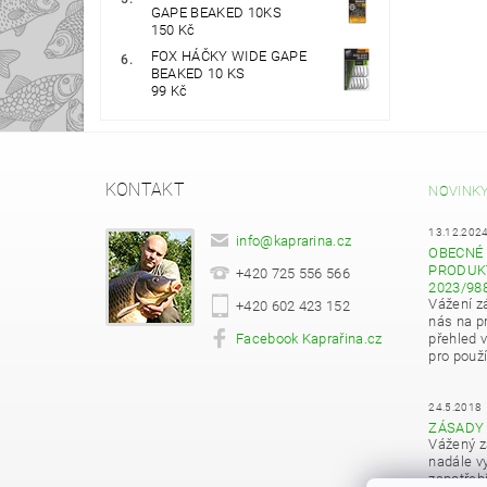
GAPE BEAKED 10KS
150 Kč
FOX HÁČKY WIDE GAPE
BEAKED 10 KS
99 Kč
KONTAKT
NOVINK
13.12.202
info
@
kaprarina.cz
OBECNÉ 
PRODUKT
+420 725 556 566
2023/98
Vážení z
+420 602 423 152
nás na pr
Facebook Kaprařina.cz
přehled 
pro použí
24.5.2018
ZÁSADY
Vážený z
nadále vy
zapotřeb