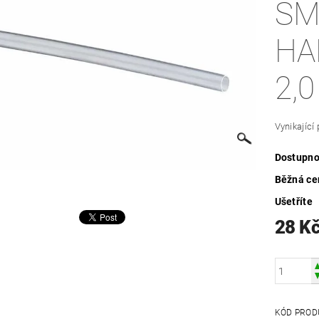
SM
HADIČK
2,
Vynikající
Dostupno
Běžná ce
Ušetříte
28 K
KÓD PROD