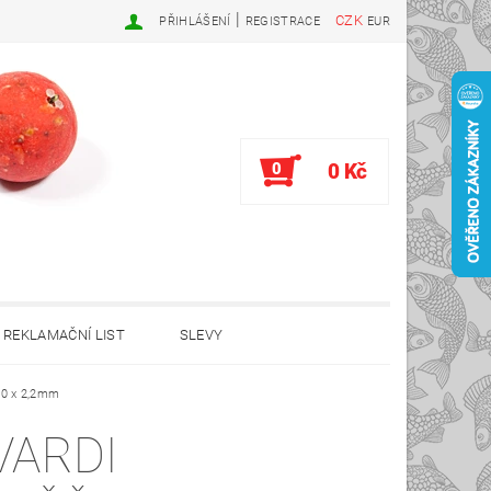
|
CZK
PŘIHLÁŠENÍ
REGISTRACE
EUR
0
0 Kč
REKLAMAČNÍ LIST
SLEVY
2,0 x 2,2mm
VARDI