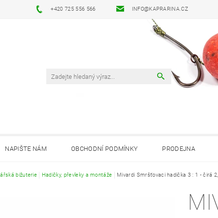
+420 725 556 566
INFO@KAPRARINA.CZ
NAPIŠTE NÁM
OBCHODNÍ PODMÍNKY
PRODEJNA
ářská bižuterie
Hadičky, převleky a montáže
Mivardi Smršťovaci hadička 3 : 1 - čirá 
MI