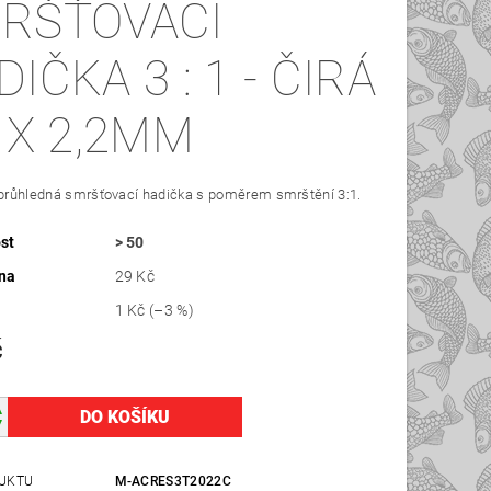
RŠŤOVACI
A 3 : 1 - ČIRÁ
0 X 2,2MM
 průhledná smršťovací hadička s poměrem smrštění 3:1.
st
> 50
na
29 Kč
1 Kč
(–3 %)
č
UKTU
M-ACRES3T2022C