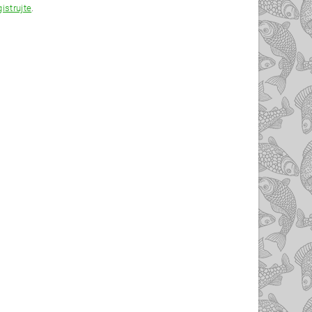
gistrujte
.