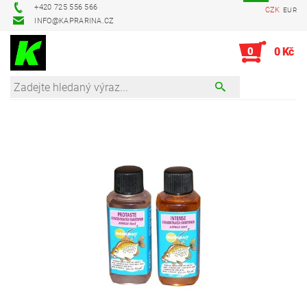
+420 725 556 566
CZK
EUR
INFO@KAPRARINA.CZ
0
0 Kč