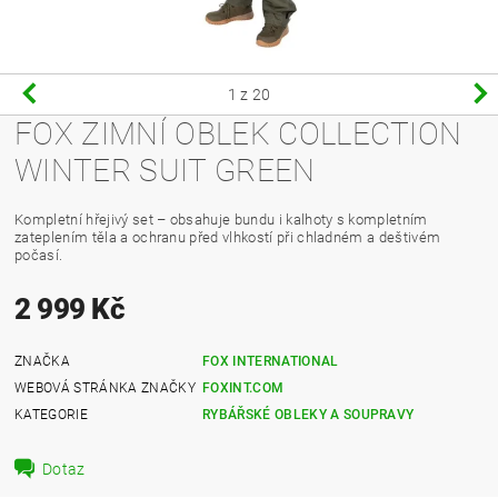
1
z 20
FOX ZIMNÍ OBLEK COLLECTION
WINTER SUIT GREEN
Kompletní hřejivý set – obsahuje bundu i kalhoty s kompletním
zateplením těla a ochranu před vlhkostí při chladném a deštivém
počasí.
2 999 Kč
ZNAČKA
FOX INTERNATIONAL
WEBOVÁ STRÁNKA ZNAČKY
FOXINT.COM
KATEGORIE
RYBÁŘSKÉ OBLEKY A SOUPRAVY
Dotaz