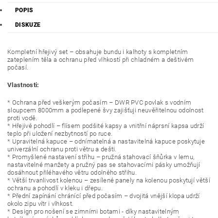
POPIS
DISKUZE
Kompletní hřejivý set – obsahuje bundu i kalhoty s kompletním
zateplením těla a ochranu před vlhkostí při chladném a deštivém
počasí.
Vlastnosti:
* Ochrana před veškerým počasím – DWR PVC povlak s vodním
sloupcem 8000mm a podlepené švy zajišťuji neuvěřitelnou odolnost
proti vodě.
* Hřejivé pohodlí – flísem podšité kapsy a vnitřní náprsní kapsa udrží
teplo při uložení nezbytností po ruce.
* Upravitelná kapuce – odnímatelná a nastavitelná kapuce poskytuje
univerzální ochranu proti větru a dešti.
* Promyšlené nastavení střihu – pružná stahovací šňůrka v lemu,
nastavitelné manžety a pružný pas se stahovacími pásky umožňují
dosáhnout přiléhavého větru odolného střihu.
* Větší trvanlivost kolenou – zesílené panely na kolenou poskytují větší
ochranu a pohodlí v kleku i dřepu.
* Přední zapínání chránící před počasím – dvojitá vnější klopa udrží
okolo zipu vítr i vlhkost.
* Design pro nošení se zimními botami - díky nastavitelným