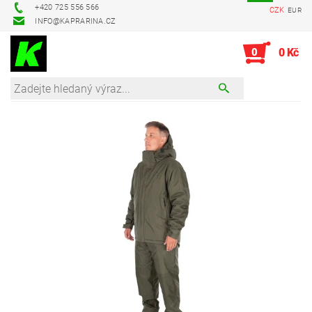
+420 725 556 566
CZK
EUR
INFO@KAPRARINA.CZ
0
0 Kč