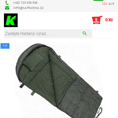
+420 725 556 566
CZK
EUR
INFO@KAPRARINA.CZ
0
0 Kč
TIP