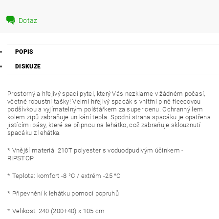
Dotaz
POPIS
DISKUZE
Prostorný a hřejivý spací pytel, který Vás nezklame v žádném počasí,
včetně robustní tašky! Velmi hřejivý spacák s vnitřní plně fleecovou
podšívkou a vyjímatelným polštářkem za super cenu. Ochranný lem
kolem zipů zabraňuje unikání tepla. Spodní strana spacáku je opatřena
jistícími pásy, které se připnou na lehátko, což zabraňuje sklouznutí
spacáku z lehátka.
* Vnější materiál 210T polyester s voduodpudivým účinkem -
RIPSTOP
* Teplota: komfort -8 °C / extrém -25 °C
* Připevnění k lehátku pomocí popruhů
* Velikost: 240 (200+40) x 105 cm