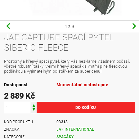
1
z 9
JAF CAPTURE SPACÍ PYTEL
SIBERIC FLEECE
Prostorný a hřejivý spací pytel, který Vás nezklame v žádném počasí,
včetně robustní tašky! Velmi hřejivý spacák s vnitřní plně fleecovou
podšívkou a vyjímatelným polštářkem za super cenu!
Dostupnost
Momentálně nedostupné
2 889 Kč
KÓD PRODUKTU
03318
ZNAČKA
JAF INTERNATIONAL
KATEGORIE
SPACÁKY