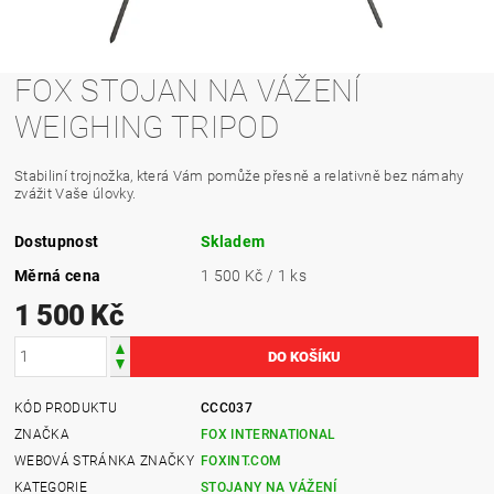
FOX STOJAN NA VÁŽENÍ
WEIGHING TRIPOD
Stabiliní trojnožka, která Vám pomůže přesně a relativně bez námahy
zvážit Vaše úlovky.
Dostupnost
Skladem
Měrná cena
1 500 Kč / 1 ks
1 500 Kč
KÓD PRODUKTU
CCC037
ZNAČKA
FOX INTERNATIONAL
WEBOVÁ STRÁNKA ZNAČKY
FOXINT.COM
KATEGORIE
STOJANY NA VÁŽENÍ