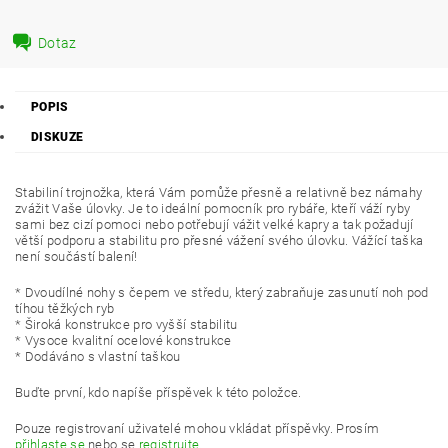
Dotaz
POPIS
DISKUZE
Stabiliní trojnožka, která Vám pomůže přesně a relativně bez námahy
zvážit Vaše úlovky. Je to ideální pomocník pro rybáře, kteří váží ryby
sami bez cizí pomoci nebo potřebují vážit velké kapry a tak požadují
větší podporu a stabilitu pro přesné vážení svého úlovku. Vážící taška
není součástí balení!
* Dvoudílné nohy s čepem ve středu, který zabraňuje zasunutí noh pod
tíhou těžkých ryb
* Široká konstrukce pro vyšší stabilitu
* Vysoce kvalitní ocelové konstrukce
* Dodáváno s vlastní taškou
Buďte první, kdo napíše příspěvek k této položce.
Pouze registrovaní uživatelé mohou vkládat příspěvky. Prosím
přihlaste se
nebo se
registrujte
.