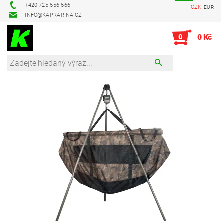
+420 725 556 566
CZK
EUR
INFO@KAPRARINA.CZ
0
0 Kč