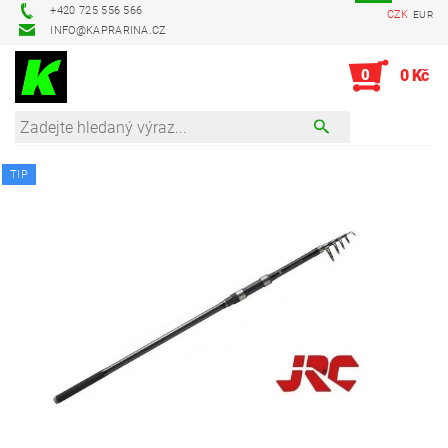
+420 725 556 566
CZK
EUR
INFO@KAPRARINA.CZ
0
0 Kč
TIP