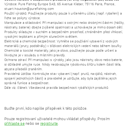
Výrobce: Pure Fishing Europe SAS, 65 Avenue Kleber, 75116 Paris, France,
stuart.houston@purefishing.com
Použití výrobků: Používejte produkty pouze k určenému účelu (např. rybaření) a
řiďte se pokyny výrobce.
Manipulace a skladování: Při manipulaci s ostrými nebo drobnými částmi (háčky,
nástrahy, baterie) dbejte zvýšené opatrnosti a uchovávejte je mimo dosah dětí.
Produkty skladujte v suchém a bezpečném prostředí, chráněném před vlhkostí,
vysokými teplotami a přímým slunečním světlem.
Elektrická a chemická bezpečnost: Vyhněte se používání vybavení z vodivých
materiálů (pruty, podběráky) v blízkosti elektrických vedení nebo během bouřky.
Chemické a toxické materiály, jako je olovo, používejte pouze podle určení a
likvidujte je v souladu s místními pravidly.
Ochrana zdraví: Při manipulaci s výrobky, jako jsou nástrahy, olovo nebo baterie,
si důkladně umyjte ruce. Nikdy neobvazujte rybolovnou šňůru kolem částí těla,
abyste předešli zraněním.
Pravidelná údržba: Kontrolujte stav vybavení (např. prutů, navijáků, nástrah,
spojení jednotlivých částí) a pravidelně je udržujte, aby byla zajištěna jejich
správná funkce a bezpečnost.
Dále viz. článek: Všeobecná pravidla bezpečnosti rybářských produktů
Buďte první, kdo napíše příspěvek k této položce.
Pouze registrovaní uživatelé mohou vkládat příspěvky. Prosím
přihlaste se
nebo se
registrujte
.