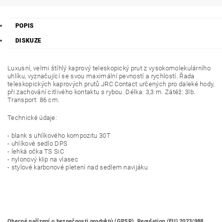
POPIS
DISKUZE
Luxusní, velmi štíhlý kaprový teleskopický prut z vysokomolekulárního
uhlíku, vyznačující se svou maximální pevností a rychlostí. Řada
teleskopických kaprových prutů JRC Contact určených pro daleké hody,
při zachování citlivého kontaktu s rybou. Délka: 3,3 m. Zátěž: 3lb.
Transport: 86 cm.
Technické údaje:
- blank s uhlíkového kompozitu 30T
- uhlíkové sedlo DPS
- lehká očka TS SiC
- nylonový klip na vlasec
- stylové karbonové pletení nad sedlem navijáku
Obecné nařízení o bezpečnosti produktů (GPSR), Regulation (EU) 2023/988