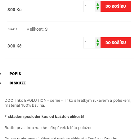
300 Kč
Velikost: S
754411
300 Kč
POPIS
DISKUZE
DOC Triko EVOLUTION - černé - Triko s krátkým rukávem a potiskem,
materiál 100% bavlna.
* skladem poslední kus od každé velikosti!
Buďte první, kdo napíše příspěvek k této položce.
Pouze registrovaní uživatelé mohou vkládat příspěvky. Prosím