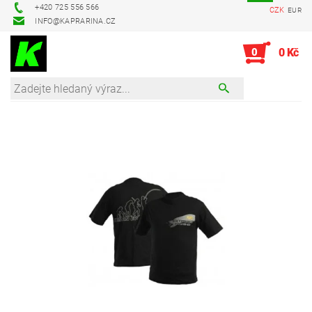
+420 725 556 566
CZK
EUR
INFO@KAPRARINA.CZ
0
0 Kč