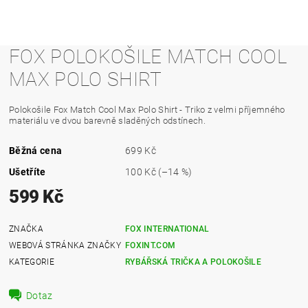
FOX POLOKOŠILE MATCH COOL
MAX POLO SHIRT
Polokošile Fox Match Cool Max Polo Shirt - Triko z velmi příjemného
materiálu ve dvou barevně sladěných odstínech.
Běžná cena
699 Kč
Ušetříte
100 Kč
(–14 %)
599 Kč
ZNAČKA
FOX INTERNATIONAL
WEBOVÁ STRÁNKA ZNAČKY
FOXINT.COM
KATEGORIE
RYBÁŘSKÁ TRIČKA A POLOKOŠILE
Dotaz