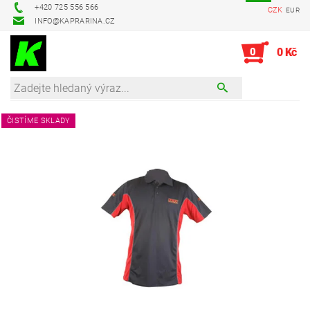
+420 725 556 566
CZK
EUR
INFO@KAPRARINA.CZ
0
0 Kč
ČISTÍME SKLADY