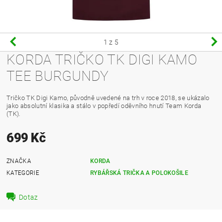
1
z 5
KORDA TRIČKO TK DIGI KAMO
TEE BURGUNDY
Tričko TK Digi Kamo, původně uvedené na trh v roce 2018, se ukázalo
jako absolutní klasika a stálo v popředí oděvního hnutí Team Korda
(TK).
699 Kč
ZNAČKA
KORDA
KATEGORIE
RYBÁŘSKÁ TRIČKA A POLOKOŠILE
Dotaz