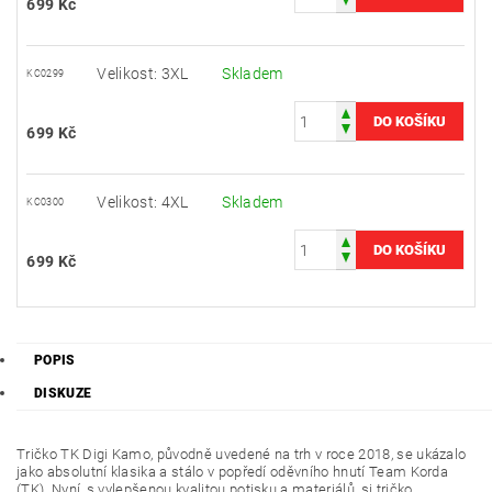
699 Kč
Velikost: 3XL
Skladem
KC0299
699 Kč
Velikost: 4XL
Skladem
KC0300
699 Kč
POPIS
DISKUZE
Tričko TK Digi Kamo, původně uvedené na trh v roce 2018, se ukázalo
jako absolutní klasika a stálo v popředí oděvního hnutí Team Korda
(TK). Nyní, s vylepšenou kvalitou potisku a materiálů, si tričko