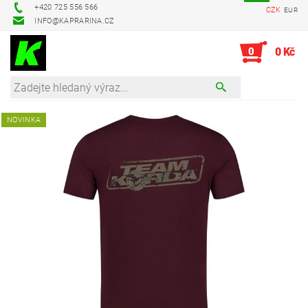
+420 725 556 566
CZK
EUR
INFO@KAPRARINA.CZ
0
0 Kč
NOVINKA