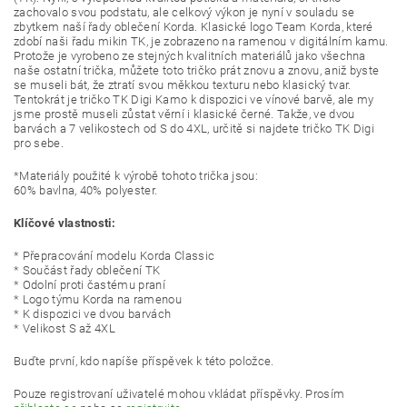
zachovalo svou podstatu, ale celkový výkon je nyní v souladu se
zbytkem naší řady oblečení Korda. Klasické logo Team Korda, které
zdobí naši řadu mikin TK, je zobrazeno na ramenou v digitálním kamu.
Protože je vyrobeno ze stejných kvalitních materiálů jako všechna
naše ostatní trička, můžete toto tričko prát znovu a znovu, aniž byste
se museli bát, že ztratí svou měkkou texturu nebo klasický tvar.
Tentokrát je tričko TK Digi Kamo k dispozici ve vínové barvě, ale my
jsme prostě museli zůstat věrní i klasické černé. Takže, ve dvou
barvách a 7 velikostech od S do 4XL, určitě si najdete tričko TK Digi
pro sebe.
*Materiály použité k výrobě tohoto trička jsou:
60% bavlna, 40% polyester.
Klíčové vlastnosti:
* Přepracování modelu Korda Classic
* Součást řady oblečení TK
* Odolní proti častému praní
* Logo týmu Korda na ramenou
* K dispozici ve dvou barvách
* Velikost S až 4XL
Buďte první, kdo napíše příspěvek k této položce.
Pouze registrovaní uživatelé mohou vkládat příspěvky. Prosím