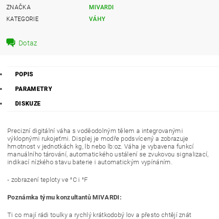
ZNAČKA
MIVARDI
KATEGORIE
VÁHY
Dotaz
POPIS
PARAMETRY
DISKUZE
Precizní digitální váha s voděodolným tělem a integrovanými
výklopnými rukojeťmi. Displej je modře podsvícený a zobrazuje
hmotnost v jednotkách kg, lb nebo lb:oz. Váha je vybavena funkcí
manuálního tárování, automatického ustálení se zvukovou signalizací,
indikací nízkého stavu baterie i automatickým vypínáním.
- zobrazení teploty ve °C i °F
Poznámka týmu konzultantů MIVARDI:
Ti co mají rádi toulky a rychlý krátkodobý lov a přesto chtějí znát