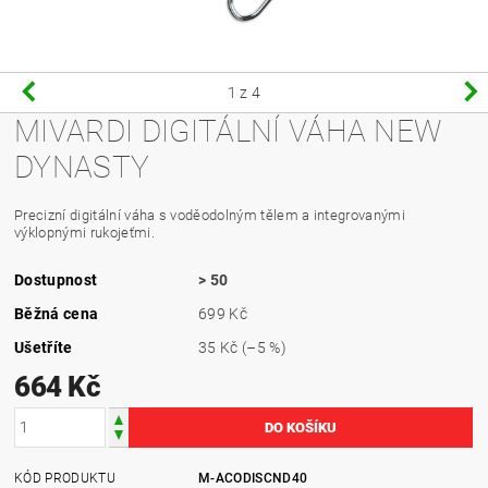
1
z 4
MIVARDI DIGITÁLNÍ VÁHA NEW
DYNASTY
Precizní digitální váha s voděodolným tělem a integrovanými
výklopnými rukojeťmi.
Dostupnost
> 50
Běžná cena
699 Kč
Ušetříte
35 Kč
(–5 %)
664 Kč
KÓD PRODUKTU
M-ACODISCND40