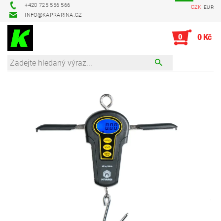
+420 725 556 566
CZK
EUR
INFO@KAPRARINA.CZ
0
0 Kč