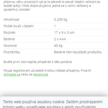
přesnou váhu ulovených ryb je to přesně to pravé! Ideální velikost do
každé tašky! Vřele doporučujeme, jedná se o velmi oblíbený a
spolehlivý výrobek!
Hmotnost
0,239 kg
Počet kusů v balení
1
Rozměr
17 x 9 x 3 cm
Baterie
2 x AAA
Nosnost
40 kg
Poznámky
Baterie není součástí produktu
Buďte první, kdo napíše příspěvek k této položce.
Pouze registrovaní uživatelé mohou vkládat příspěvky. Prosím
přihlaste se
nebo se
registrujte
.
Tento web používá soubory cookie. Dalším procházením
tohoto webu vyjadřujete souhlas s jejich používáním.