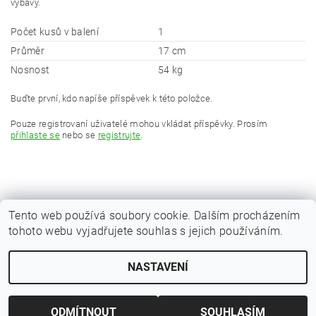
výbavy.
Počet kusů v balení
1
Průměr
17 cm
Nosnost
54 kg
Buďte první, kdo napíše příspěvek k této položce.
Pouze registrovaní uživatelé mohou vkládat příspěvky. Prosím
přihlaste se
nebo se
registrujte
.
Tento web používá soubory cookie. Dalším procházením
tohoto webu vyjadřujete souhlas s jejich používáním.
|
Zboží.cz
Heureka.cz
NASTAVENÍ
Upravit nastavení cookies
2026 © Kaprařina.cz, všechna práva vyhrazena
Vytvořil Shoptet
ODMÍTNOUT
SOUHLASÍM