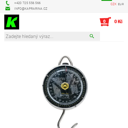
+420 725 556 566
CZK
EUR
INFO@KAPRARINA.CZ
0
0 Kč