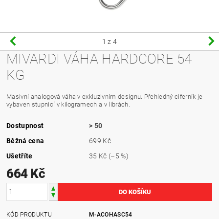
1
z 4
MIVARDI VÁHA HARDCORE 54
KG
Masivní analogová váha v exkluzivním designu. Přehledný ciferník je
vybaven stupnicí v kilogramech a v librách.
Dostupnost
> 50
Běžná cena
699 Kč
Ušetříte
35 Kč
(–5 %)
664 Kč
KÓD PRODUKTU
M-ACOHASC54