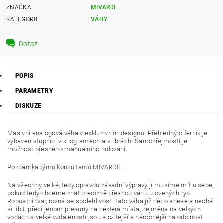
ZNAČKA
MIVARDI
KATEGORIE
VÁHY
Dotaz
POPIS
PARAMETRY
DISKUZE
Masivní analogová váha v exkluzivním designu. Přehledný ciferník je
vybaven stupnicí v kilogramech a v librách. Samozřejmostí je i
možnost přesného manuálního nulování.
Poznámka týmu konzultantů MIVARDI:
Na všechny velké, tedy opravdu zásadní výpravy ji musíme mít u sebe,
pokud tedy chceme znát precizně přesnou váhu ulovených ryb.
Robustní tvar, rovná se spolehlivost. Tato váha již něco snese a nechá
si líbit, přeci jenom přesuny na některá místa, zejména na velkých
vodách a velké vzdálenosti jsou složitější a náročnější na odolnost