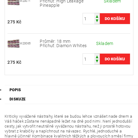
Příchuť: High Leakage
Skladem
M23071
Pineapple
275 Kč
Průměr: 18 mm
Skladem
M23065
Příchuť: Diamon Whites
275 Kč
POPIS
DISKUZE
Kriticky vyvážené nástrahy, které se budou lehce vznášet nade dnem a
Váš háček zůstane nenápadně ležet na dně pod nimi. Není jednodušší
cesty, jak vytvořit neutrálně vyváženou nástrahu, než ji prostě hotovou
vybrat z krabičky a napíchnout na návazec. Rychlé, jednoduché a
hlavně účinné! Kombinace kvalitních těžkých a plovoucích směsí firmy