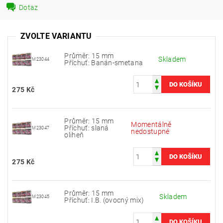
Dotaz
ZVOLTE VARIANTU
Průměr: 15 mm
Skladem
M23044
Příchuť: Banán-smetana
275 Kč
Průměr: 15 mm
Momentálně
Příchuť: slaná
M23047
nedostupné
oliheň
275 Kč
Průměr: 15 mm
Skladem
M23045
Příchuť: I.B. (ovocný mix)