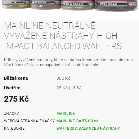
MAINLINE NEUTRÁLNĚ
VYVÁŽENÉ NÁSTRAHY HIGH
IMPACT BALANCED WAFTERS
Kriticky vyvážené nástrahy, které se budou lehce vznášet nade dnem a
Váš háček zůstane nenápadně ležet na dně pod nimi.
Běžná cena
300 Kč
Ušetříte
25 Kč
(–8 %)
275 Kč
ZNAČKA
MAINLINE
WEBOVÁ STRÁNKA ZNAČKY
MAINLINE-BAITS.COM/
KATEGORIE
WAFTERS A BALANCED NÁSTRAHY