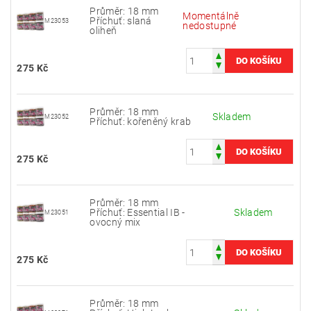
Průměr: 18 mm
Momentálně
Příchuť: slaná
M23053
nedostupné
oliheň
275 Kč
Průměr: 18 mm
Skladem
M23052
Příchuť: kořeněný krab
275 Kč
Průměr: 18 mm
Příchuť: Essential IB -
Skladem
M23051
ovocný mix
275 Kč
Průměr: 18 mm