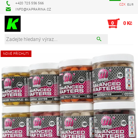
+420 725 556 566
CZK
EUR
INFO@KAPRARINA.CZ
0
0 Kč
NOVÉ PŘÍCHUTI