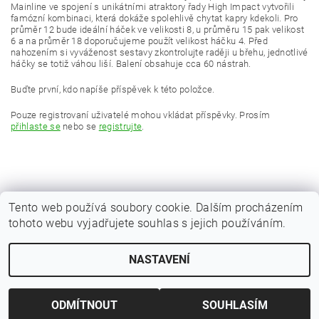
Mainline ve spojení s unikátními atraktory řady High Impact vytvořili
famózní kombinaci, která dokáže spolehlivě chytat kapry kdekoli. Pro
průměr 12 bude ideální háček ve velikosti 8, u průměru 15 pak velikost
6 a na průměr 18 doporučujeme použít velikost háčku 4. Před
nahozením si vyváženost sestavy zkontrolujte raději u břehu, jednotlivé
háčky se totiž váhou liší. Balení obsahuje cca 60 nástrah.
Buďte první, kdo napíše příspěvek k této položce.
Pouze registrovaní uživatelé mohou vkládat příspěvky. Prosím
přihlaste se
nebo se
registrujte
.
Tento web používá soubory cookie. Dalším procházením
tohoto webu vyjadřujete souhlas s jejich používáním.
|
Zboží.cz
Heureka.cz
NASTAVENÍ
Upravit nastavení cookies
2026 © Kaprařina.cz, všechna práva vyhrazena
Vytvořil Shoptet
ODMÍTNOUT
SOUHLASÍM