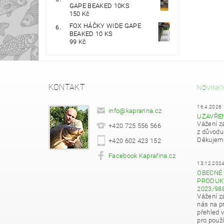
GAPE BEAKED 10KS
150 Kč
FOX HÁČKY WIDE GAPE
BEAKED 10 KS
99 Kč
KONTAKT
NOVINK
16.4.2026
info
@
kaprarina.cz
UZAVŘE
Vážení z
+420 725 556 566
z důvodu
Děkujeme
+420 602 423 152
Facebook Kaprařina.cz
13.12.202
OBECNÉ 
PRODUKT
2023/98
Vážení z
nás na pr
přehled 
pro použí