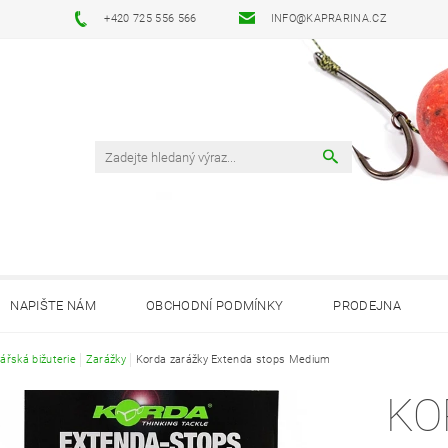
+420 725 556 566
INFO@KAPRARINA.CZ
NAPIŠTE NÁM
OBCHODNÍ PODMÍNKY
PRODEJNA
ářská bižuterie
Zarážky
Korda zarážky Extenda stops Medium
KO