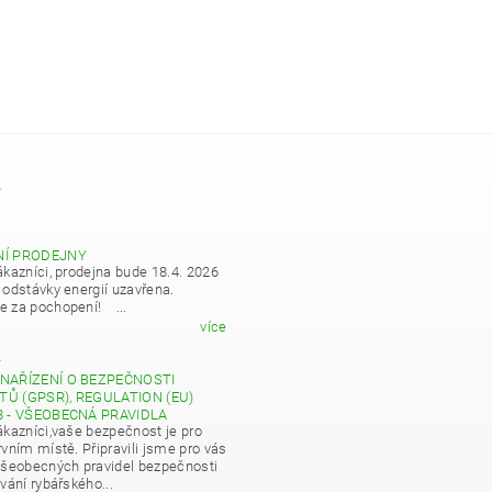
Y
NÍ PRODEJNY
ákazníci, prodejna bude 18.4. 2026
 odstávky energií uzavřena.
 za pochopení! ...
více
4
NAŘÍZENÍ O BEZPEČNOSTI
Ů (GPSR), REGULATION (EU)
8 - VŠEOBECNÁ PRAVIDLA
ákazníci,vaše bezpečnost je pro
vním místě. Připravili jsme pro vás
všeobecných pravidel bezpečnosti
vání rybářského...