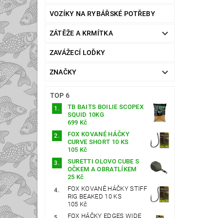
VOZÍKY NA RYBÁŘSKÉ POTŘEBY
ZÁTĚŽE A KRMÍTKA
ZAVÁŽECÍ LOĎKY
ZNAČKY
TOP 6
TB BAITS BOILIE SCOPEX
SQUID 10KG
699 Kč
FOX KOVANÉ HÁČKY
CURVE SHORT 10 KS
105 Kč
SURETTI OLOVO CUBE S
OČKEM A OBRATLÍKEM
25 Kč
FOX KOVANÉ HÁČKY STIFF
RIG BEAKED 10 KS
105 Kč
FOX HÁČKY EDGES WIDE