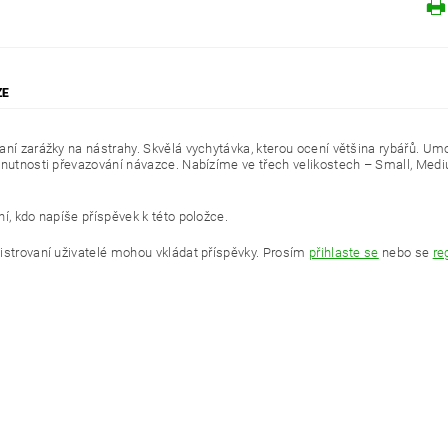
ZE
aní zarážky na nástrahy. Skvělá vychytávka, kterou ocení většina rybářů. Umo
 nutnosti převazování návazce. Nabízíme ve třech velikostech – Small, Medi
í, kdo napíše příspěvek k této položce.
istrovaní uživatelé mohou vkládat příspěvky. Prosím
přihlaste se
nebo se
re