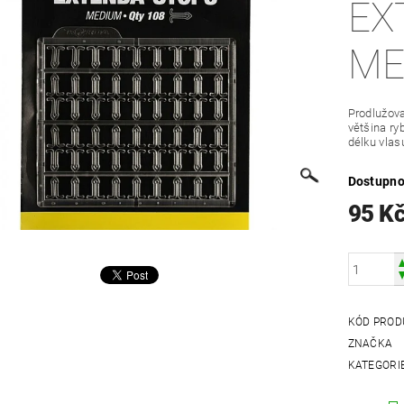
EX
ME
Prodlužova
většina ry
délku vlas
Dostupno
95 K
KÓD PROD
ZNAČKA
KATEGORI