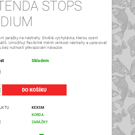
TENDA STOPS
DIUM
ní zarážky na nástrahy. Skvělá vychytávka, kterou ocení
bářů. Umožňují flexibilně měnit velikost nástrahy a upravovat
u bez nutnosti převazování návazce.
st
Skladem
č
UKTU
KEXSM
KORDA
E
ZARÁŽKY