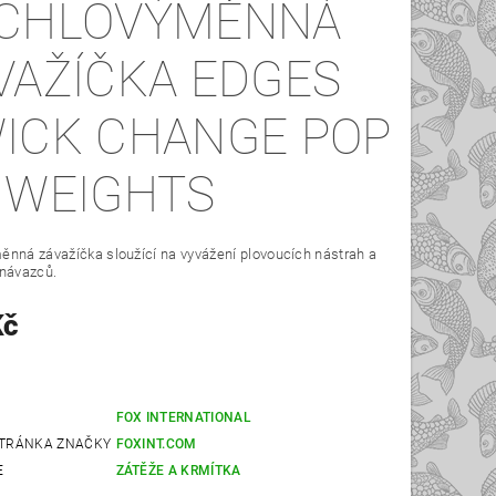
CHLOVÝMĚNNÁ
VAŽÍČKA EDGES
ICK CHANGE POP
 WEIGHTS
nná závažíčka sloužící na vyvážení plovoucích nástrah a
 návazců.
Kč
FOX INTERNATIONAL
TRÁNKA ZNAČKY
FOXINT.COM
E
ZÁTĚŽE A KRMÍTKA