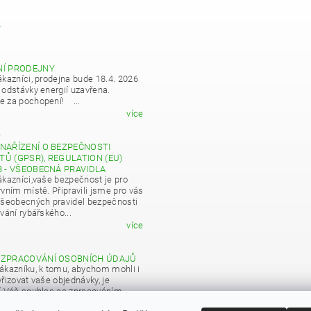
Y
NÍ PRODEJNY
ákazníci, prodejna bude 18.4. 2026
 odstávky energií uzavřena.
 za pochopení! ...
více
4
NAŘÍZENÍ O BEZPEČNOSTI
Ů (GPSR), REGULATION (EU)
8 - VŠEOBECNÁ PRAVIDLA
ákazníci,vaše bezpečnost je pro
vním místě. Připravili jsme pro vás
všeobecných pravidel bezpečnosti
vání rybářského...
více
 ZPRACOVÁNÍ OSOBNÍCH ÚDAJŮ
ákazníku, k tomu, abychom mohli i
řizovat vaše objednávky, je
í Váš souhlas se zpracováním
 údajů pro obchodní účely...