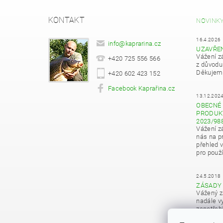
KONTAKT
NOVINK
16.4.2026
info
@
kaprarina.cz
UZAVŘE
Vážení z
+420 725 556 566
z důvodu
Děkujeme
+420 602 423 152
Facebook Kaprařina.cz
13.12.202
OBECNÉ 
PRODUKT
2023/98
Vážení z
nás na pr
přehled 
pro použí
24.5.2018
ZÁSADY
Vážený z
nadále vy
zapotřeb
osobních