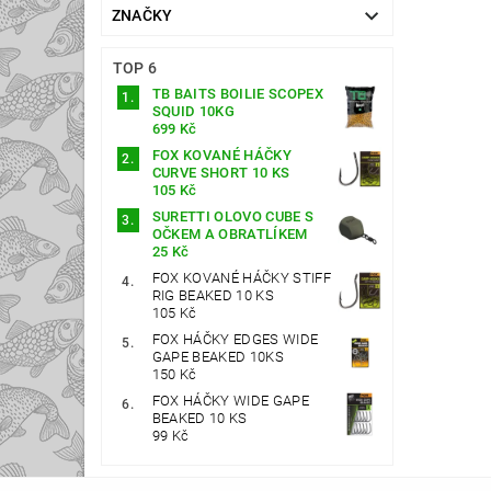
ZNAČKY
TOP 6
TB BAITS BOILIE SCOPEX
SQUID 10KG
699 Kč
FOX KOVANÉ HÁČKY
CURVE SHORT 10 KS
105 Kč
SURETTI OLOVO CUBE S
OČKEM A OBRATLÍKEM
25 Kč
FOX KOVANÉ HÁČKY STIFF
RIG BEAKED 10 KS
105 Kč
FOX HÁČKY EDGES WIDE
GAPE BEAKED 10KS
150 Kč
FOX HÁČKY WIDE GAPE
BEAKED 10 KS
99 Kč