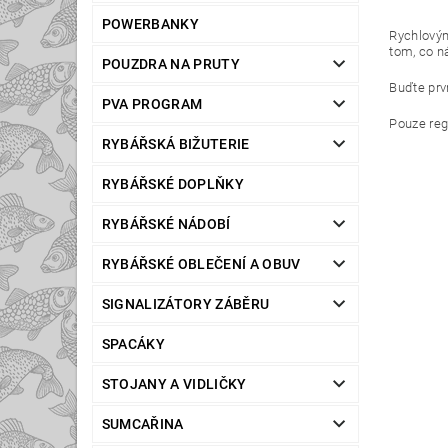
POWERBANKY
Rychlovým
tom, co n
POUZDRA NA PRUTY
Buďte prvn
PVA PROGRAM
Pouze reg
RYBÁŘSKÁ BIŽUTERIE
RYBÁŘSKÉ DOPLŇKY
RYBÁŘSKÉ NÁDOBÍ
RYBÁŘSKÉ OBLEČENÍ A OBUV
SIGNALIZÁTORY ZÁBĚRU
SPACÁKY
STOJANY A VIDLIČKY
SUMCAŘINA