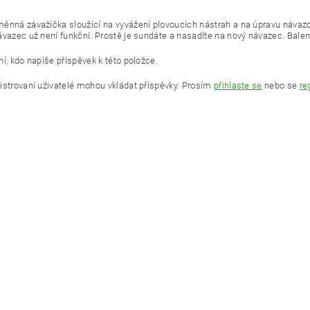
ěnná závažíčka sloužící na vyvážení plovoucích nástrah a na úpravu návazců
ávazec už není funkční. Prostě je sundáte a nasadíte na nový návazec. Balen
í, kdo napíše příspěvek k této položce.
istrovaní uživatelé mohou vkládat příspěvky. Prosím
přihlaste se
nebo se
re