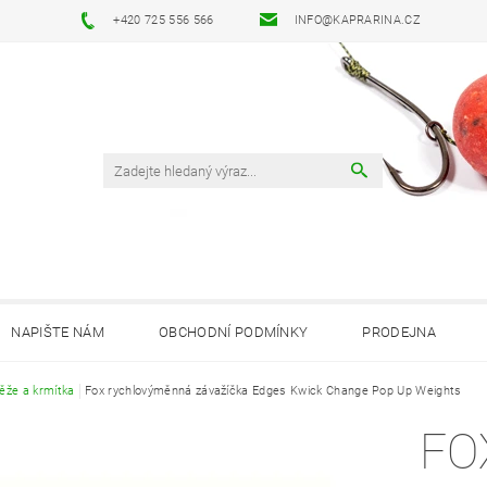
+420 725 556 566
INFO@KAPRARINA.CZ
NAPIŠTE NÁM
OBCHODNÍ PODMÍNKY
PRODEJNA
ěže a krmítka
Fox rychlovýměnná závažíčka Edges Kwick Change Pop Up Weights
FO