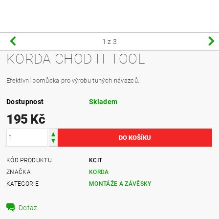
1
z 3
KORDA CHOD IT TOOL
Efektivní pomůcka pro výrobu tuhých návazců.
Dostupnost
Skladem
195 Kč
KÓD PRODUKTU
KCIT
ZNAČKA
KORDA
KATEGORIE
MONTÁŽE A ZÁVĚSKY
Dotaz