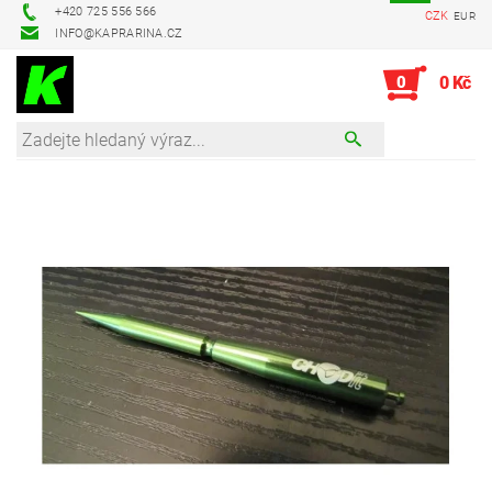
+420 725 556 566
CZK
EUR
INFO@KAPRARINA.CZ
0
0 Kč