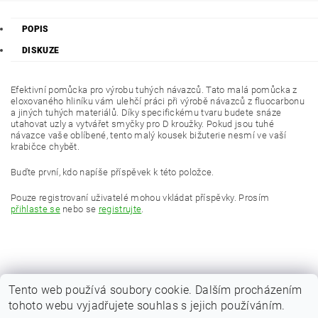
POPIS
DISKUZE
Efektivní pomůcka pro výrobu tuhých návazců. Tato malá pomůcka z
eloxovaného hliníku vám ulehčí práci při výrobě návazců z fluocarbonu
a jiných tuhých materiálů. Díky specifickému tvaru budete snáze
utahovat uzly a vytvářet smyčky pro D kroužky. Pokud jsou tuhé
návazce vaše oblíbené, tento malý kousek bižuterie nesmí ve vaší
krabičce chybět.
Buďte první, kdo napíše příspěvek k této položce.
Pouze registrovaní uživatelé mohou vkládat příspěvky. Prosím
přihlaste se
nebo se
registrujte
.
Tento web používá soubory cookie. Dalším procházením
tohoto webu vyjadřujete souhlas s jejich používáním.
|
Zboží.cz
Heureka.cz