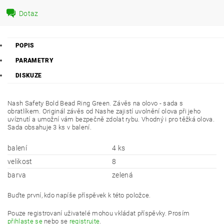
Dotaz
POPIS
PARAMETRY
DISKUZE
Nash Safety Bold Bead Ring Green. Závěs na olovo - sada s
obratlíkem. Originál závěs od Nashe zajistí uvolnění olova při jeho
uvíznutí a umožní vám bezpečně zdolat rybu. Vhodný i pro těžká olova.
Sada obsahuje 3 ks v balení.
balení
4 ks
velikost
8
barva
zelená
Buďte první, kdo napíše příspěvek k této položce.
Pouze registrovaní uživatelé mohou vkládat příspěvky. Prosím
přihlaste se
nebo se
registrujte
.