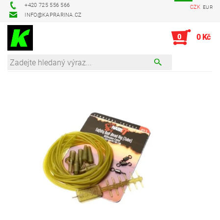
+420 725 556 566
CZK
EUR
INFO@KAPRARINA.CZ
0
0 Kč