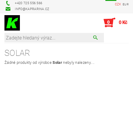
+420 725 556 566
CZK
EUR
INFO@KAPRARINA.CZ
0
0 Kč
SOLAR
Žádné produkty od výrobce
Solar
nebyly nalezeny....