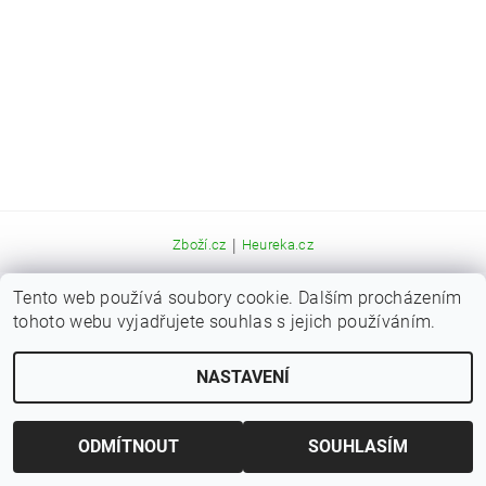
|
Zboží.cz
Heureka.cz
Tento web používá soubory cookie. Dalším procházením
Upravit nastavení cookies
2026 © Kaprařina.cz, všechna práva vyhrazena
tohoto webu vyjadřujete souhlas s jejich používáním.
Vytvořil Shoptet
NASTAVENÍ
ODMÍTNOUT
SOUHLASÍM