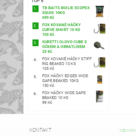
TOP 6
TB BAITS BOILIE SCOPEX
SQUID 10KG
699 Kč
FOX KOVANÉ HÁČKY
CURVE SHORT 10 KS
105 Kč
SURETTI OLOVO CUBE S
OČKEM A OBRATLÍKEM
25 Kč
FOX KOVANÉ HÁČKY STIFF
RIG BEAKED 10 KS
105 Kč
FOX HÁČKY EDGES WIDE
GAPE BEAKED 10KS
150 Kč
FOX HÁČKY WIDE GAPE
BEAKED 10 KS
99 Kč
KONTAKT
NOVINK