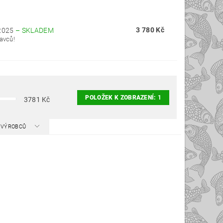
3 780 Kč
2025
–
SKLADEM
avců!
POLOŽEK K ZOBRAZENÍ:
1
3781
Kč
A VÝROBCŮ