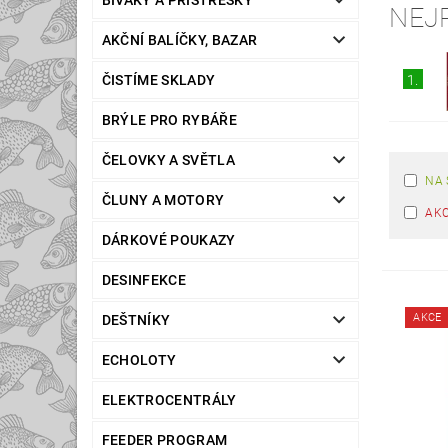
BIVAKY A PŘÍSTŘEŠKY
NEJ
AKČNÍ BALÍČKY, BAZAR
ČISTÍME SKLADY
1.
BRÝLE PRO RYBÁŘE
ČELOVKY A SVĚTLA
NA 
ČLUNY A MOTORY
AK
DÁRKOVÉ POUKAZY
DESINFEKCE
AKCE
DEŠTNÍKY
ECHOLOTY
ELEKTROCENTRÁLY
FEEDER PROGRAM