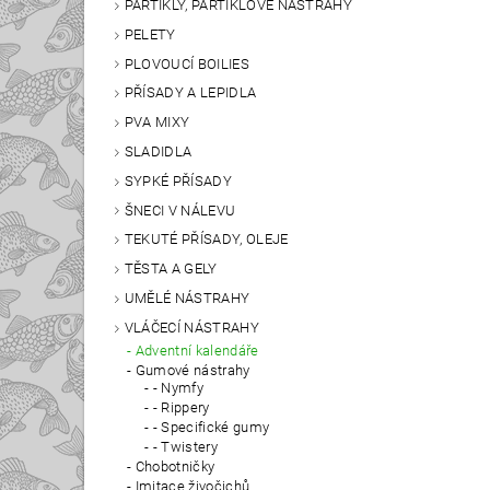
PARTIKLY, PARTIKLOVÉ NÁSTRAHY
PELETY
PLOVOUCÍ BOILIES
PŘÍSADY A LEPIDLA
PVA MIXY
SLADIDLA
SYPKÉ PŘÍSADY
ŠNECI V NÁLEVU
TEKUTÉ PŘÍSADY, OLEJE
TĚSTA A GELY
UMĚLÉ NÁSTRAHY
VLÁČECÍ NÁSTRAHY
Adventní kalendáře
Gumové nástrahy
- Nymfy
- Rippery
- Specifické gumy
- Twistery
Chobotničky
Imitace živočichů