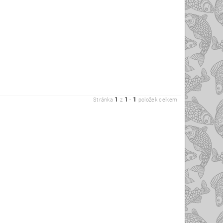
1
1
1
Stránka
z
-
položek celkem