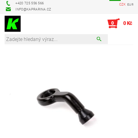
+420 725 556 566
CZK
EUR
INFO@KAPRARINA.CZ
0
0 Kč