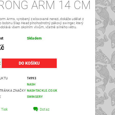
RONG ARM 14 CM
orm Arms, vyrobený z eloxované nerezi, dokáže udělat z
 bobinu Slap Head plnohodnotný pákový swinger, který
dolává všem okolním vlivům, včetně silného větru.
st
Skladem
Kč
UKTU
T4993
NASH
TRÁNKA ZNAČKY
NASHTACKLE.CO.UK
E
SWINGERY
Tisk
Dotaz