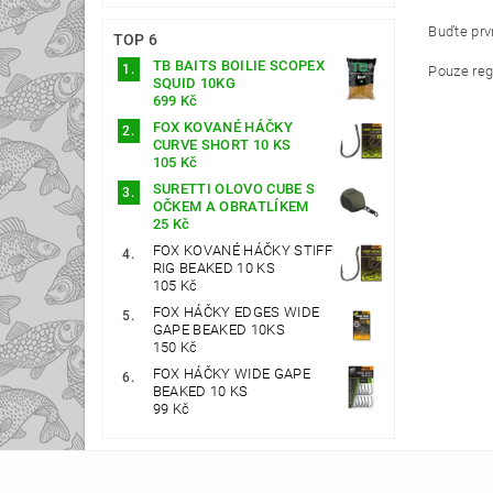
Buďte prvn
TOP 6
TB BAITS BOILIE SCOPEX
Pouze reg
SQUID 10KG
699 Kč
FOX KOVANÉ HÁČKY
CURVE SHORT 10 KS
105 Kč
SURETTI OLOVO CUBE S
OČKEM A OBRATLÍKEM
25 Kč
FOX KOVANÉ HÁČKY STIFF
RIG BEAKED 10 KS
105 Kč
FOX HÁČKY EDGES WIDE
GAPE BEAKED 10KS
150 Kč
FOX HÁČKY WIDE GAPE
BEAKED 10 KS
99 Kč