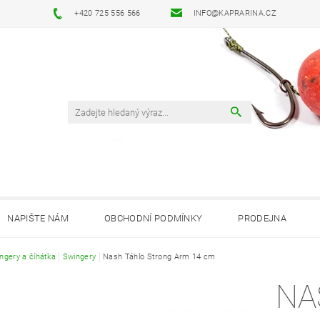
+420 725 556 566
INFO@KAPRARINA.CZ
NAPIŠTE NÁM
OBCHODNÍ PODMÍNKY
PRODEJNA
ngery a číhátka
Swingery
Nash Táhlo Strong Arm 14 cm
NA