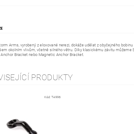
ZE
torm Arms, vyrobený z eloxované nerezi, dokáže udělat z obyčejného bobinu
šem okolním vlivům, včetně silného větru. Díky klasickému závitu můžeme Str
Anchor Bracket nebo Magnetic Anchor Bracket.
VISEJÍCÍ PRODUKTY
Kód:
T4996