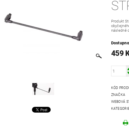
ST
Produkt St
obyčejného
následně o
Dostupno
459 
KÓD PROD
ZNAČKA
WEBOVÁ S
KATEGORI