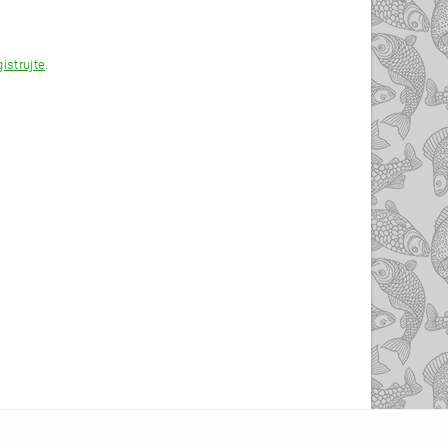
gistrujte
.