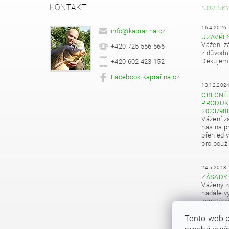
KONTAKT
NOVINK
16.4.2026
info
@
kaprarina.cz
UZAVŘE
Vážení z
+420 725 556 566
z důvodu
Děkujeme
+420 602 423 152
Facebook Kaprařina.cz
13.12.202
OBECNÉ 
PRODUKT
2023/98
Vážení z
nás na pr
přehled 
pro použí
24.5.2018
ZÁSADY
Vážený z
nadále vy
zapotřeb
osobních
Tento web p