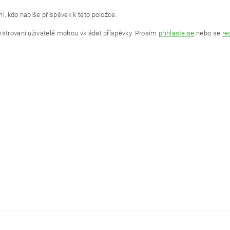
í, kdo napíše příspěvek k této položce.
istrovaní uživatelé mohou vkládat příspěvky. Prosím
přihlaste se
nebo se
re