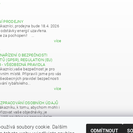
Y
NÍ PRODEJNY
ákazníci, prodejna bude 18.4. 2026
 odstávky energií uzavřena.
 za pochopení! ...
více
4
NAŘÍZENÍ O BEZPEČNOSTI
Ů (GPSR), REGULATION (EU)
8 - VŠEOBECNÁ PRAVIDLA
ákazníci,vaše bezpečnost je pro
vním místě. Připravili jsme pro vás
všeobecných pravidel bezpečnosti
vání rybářského...
více
 ZPRACOVÁNÍ OSOBNÍCH ÚDAJŮ
ákazníku, k tomu, abychom mohli i
řizovat vaše objednávky, je
í Váš souhlas se zpracováním
 údajů pro obchodní účely...
oužívá soubory cookie. Dalším
více
ODMÍTNOUT
S