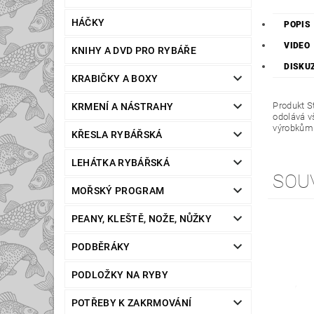
HÁČKY
POPIS
VIDEO
KNIHY A DVD PRO RYBÁŘE
DISKU
KRABIČKY A BOXY
Produkt S
KRMENÍ A NÁSTRAHY
odolává v
výrobkům 
KŘESLA RYBÁŘSKÁ
LEHÁTKA RYBÁŘSKÁ
SOU
MOŘSKÝ PROGRAM
PEANY, KLEŠTĚ, NOŽE, NŮŽKY
PODBĚRÁKY
PODLOŽKY NA RYBY
POTŘEBY K ZAKRMOVÁNÍ