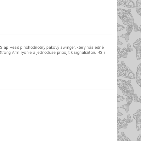
 Slap Head plnohodnotný pákový swinger, který následně
ong Arm rychle a jednoduše připojit k signalizítoru R3, i