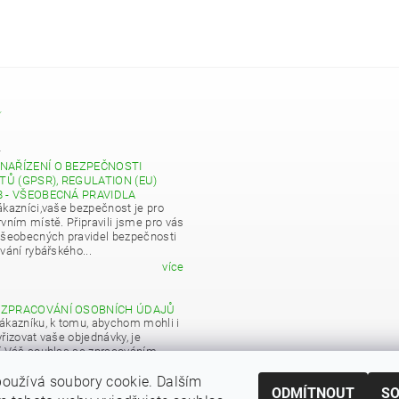
Y
4
NAŘÍZENÍ O BEZPEČNOSTI
Ů (GPSR), REGULATION (EU)
8 - VŠEOBECNÁ PRAVIDLA
ákazníci,vaše bezpečnost je pro
vním místě. Připravili jsme pro vás
všeobecných pravidel bezpečnosti
vání rybářského...
více
 ZPRACOVÁNÍ OSOBNÍCH ÚDAJŮ
ákazníku, k tomu, abychom mohli i
řizovat vaše objednávky, je
í Váš souhlas se zpracováním
 údajů pro obchodní účely...
oužívá soubory cookie. Dalším
více
ODMÍTNOUT
S