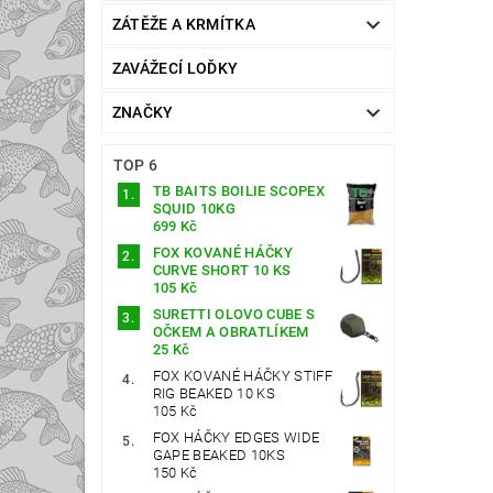
ZÁTĚŽE A KRMÍTKA
ZAVÁŽECÍ LOĎKY
ZNAČKY
TOP 6
TB BAITS BOILIE SCOPEX
SQUID 10KG
699 Kč
FOX KOVANÉ HÁČKY
CURVE SHORT 10 KS
105 Kč
SURETTI OLOVO CUBE S
OČKEM A OBRATLÍKEM
25 Kč
FOX KOVANÉ HÁČKY STIFF
RIG BEAKED 10 KS
105 Kč
FOX HÁČKY EDGES WIDE
GAPE BEAKED 10KS
150 Kč