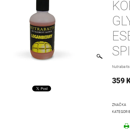
KO
GL
ES
SP
Nutrabait
359 
ZNAČKA
KATEGORI