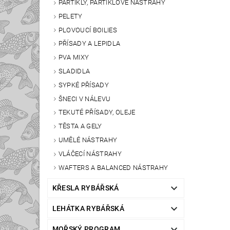
PARTIKLY, PARTIKLOVÉ NÁSTRAHY
PELETY
PLOVOUCÍ BOILIES
PŘÍSADY A LEPIDLA
PVA MIXY
SLADIDLA
SYPKÉ PŘÍSADY
ŠNECI V NÁLEVU
TEKUTÉ PŘÍSADY, OLEJE
TĚSTA A GELY
UMĚLÉ NÁSTRAHY
VLÁČECÍ NÁSTRAHY
WAFTERS A BALANCED NÁSTRAHY
KŘESLA RYBÁŘSKÁ
LEHÁTKA RYBÁŘSKÁ
MOŘSKÝ PROGRAM