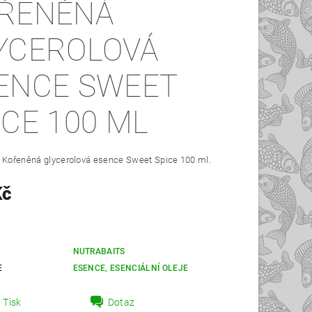
ŘENĚNÁ
YCEROLOVÁ
ENCE SWEET
ICE 100 ML
s Kořeněná glycerolová esence Sweet Spice 100 ml.
Kč
NUTRABAITS
E
ESENCE, ESENCIÁLNÍ OLEJE
Tisk
Dotaz