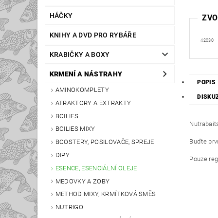
HÁČKY
ZVO
KNIHY A DVD PRO RYBÁŘE
42030
KRABIČKY A BOXY
KRMENÍ A NÁSTRAHY
POPIS
AMINOKOMPLETY
DISKU
ATRAKTORY A EXTRAKTY
BOILIES
Nutrabait
BOILIES MIXY
Buďte prvn
BOOSTERY, POSILOVAČE, SPREJE
DIPY
Pouze reg
ESENCE, ESENCIÁLNÍ OLEJE
MEDOVKY A ZOBY
METHOD MIXY, KRMÍTKOVÁ SMĚS
NUTRIGO