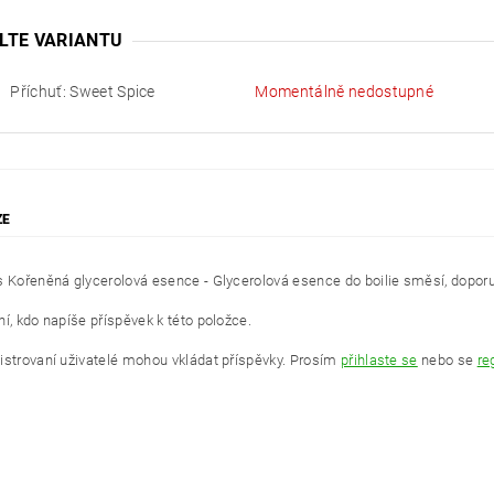
LTE VARIANTU
Příchuť: Sweet Spice
Momentálně nedostupné
ZE
s Kořeněná glycerolová esence - Glycerolová esence do boilie směsí, doporu
í, kdo napíše příspěvek k této položce.
istrovaní uživatelé mohou vkládat příspěvky. Prosím
přihlaste se
nebo se
re