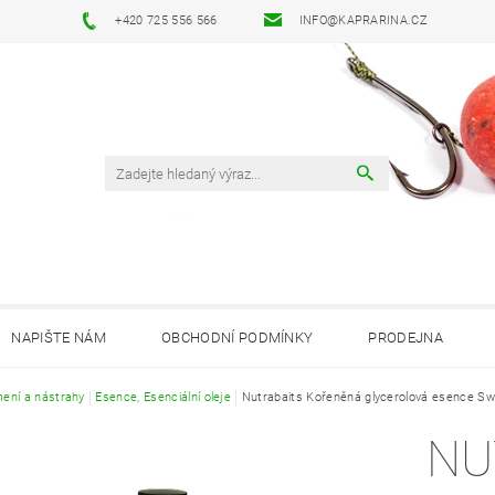
+420 725 556 566
INFO@KAPRARINA.CZ
NAPIŠTE NÁM
OBCHODNÍ PODMÍNKY
PRODEJNA
ení a nástrahy
Esence, Esenciální oleje
Nutrabaits Kořeněná glycerolová esence Sw
NU