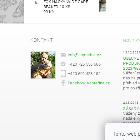
FOX HÁČKY WIDE GAPE
BEAKED 10 KS
99 Kč
KONTAKT
NOVINK
13.12.202
info
@
kaprarina.cz
OBECNÉ 
PRODUKT
+420 725 556 566
2023/98
Vážení z
+420 602 423 152
nás na pr
Facebook Kaprařina.cz
přehled 
pro použí
24.5.2018
ZÁSADY
Vážený z
nadále vy
zapotřeb
osobních
Tento web p